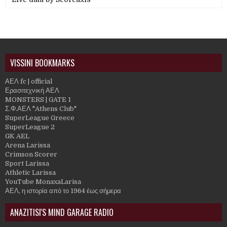
VISSINI BOOKMARKS
ΑΕΛ fc | official
Ερασιτεχνική ΑΕΛ
MONSTERS | GATE 1
Σ.Φ.ΑΕΛ "Athens Club"
SuperLeague Greece
SuperLeague 2
GK AEL
Arena Larissa
Crimson Scorer
Sport Larissa
Athletic Larissa
YouTube MonaxaLarisa
ΑΕΛ, η ιστορία από το 1964 έως σήμερα
ANAZITISI'S MIND GARAGE RADIO