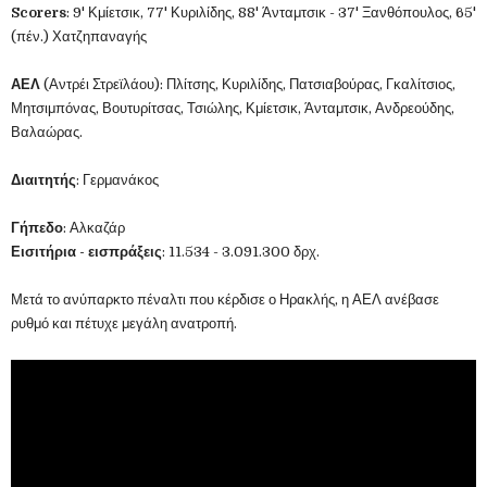
Scorers
: 9' Κμίετσικ, 77' Κυριλίδης, 88' Άνταμτσικ - 37' Ξανθόπουλος, 65'
(πέν.) Χατζηπαναγής
ΑΕΛ
(Αντρέι Στρεϊλάου): Πλίτσης, Κυριλίδης, Πατσιαβούρας, Γκαλίτσιος,
Μητσιμπόνας, Βουτυρίτσας, Τσιώλης, Κμίετσικ, Άνταμτσικ, Ανδρεούδης,
Βαλαώρας.
Διαιτητής
: Γερμανάκος
Γήπεδο
: Αλκαζάρ
Εισιτήρια - εισπράξεις
: 11.534 - 3.091.300 δρχ.
Μετά το ανύπαρκτο πέναλτι που κέρδισε ο Ηρακλής, η ΑΕΛ ανέβασε
ρυθμό και πέτυχε μεγάλη ανατροπή.