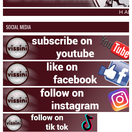
Η ΑΕΛ σαν
SOCIAL MEDIA