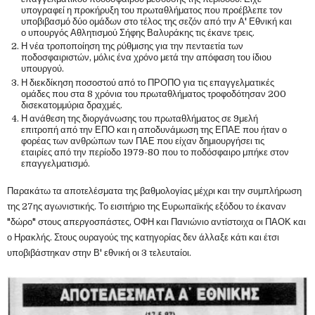
υπογραφεί η προκήρυξη του πρωταθλήματος που προέβλεπε τον
υποβιβασμό δύο ομάδων στο τέλος της σεζόν από την Α' Εθνική και
ο υπουργός Αθλητισμού Σήφης Βαλυράκης τις έκανε τρεις.
Η νέα τροποποίηση της ρύθμισης για την πενταετία των
ποδοσφαιριστών, μόλις ένα χρόνο μετά την απόφαση του ίδιου
υπουργού.
Η διεκδίκηση ποσοστού από το ΠΡΟΠΟ για τις επαγγελματικές
ομάδες που στα 8 χρόνια του πρωταθλήματος τροφοδότησαν 200
δισεκατομμύρια δραχμές.
Η ανάθεση της διοργάνωσης του πρωταθλήματος σε 9μελή
επιτροπή από την ΕΠΟ και η αποδυνάμωση της ΕΠΑΕ που ήταν ο
φορέας των ανθρώπων των ΠΑΕ που είχαν δημιουργήσει τις
εταιρίες από την περίοδο 1979-80 που το ποδόσφαιρο μπήκε στον
επαγγελματισμό.
Παρακάτω τα αποτελέσματα της βαθμολογίας μέχρι και την συμπλήρωση
της 27ης αγωνιστικής. Το εισιτήριο της Ευρωπαϊκής εξόδου το έκαναν
"δώρο" στους απεργοσπάστες, ΟΦΗ και Πανιώνιο αντίστοιχα οι ΠΑΟΚ και
ο Ηρακλής. Στους ουραγούς της κατηγορίας δεν άλλαξε κάτι και έτσι
υποβιβάστηκαν στην Β' εθνική οι 3 τελευταίοι.