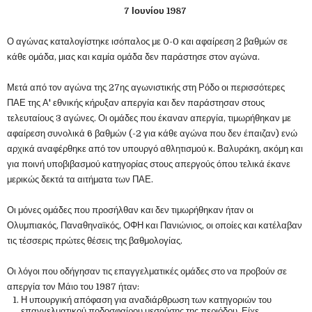
7 Ιουνίου 1987
Ο αγώνας καταλογίστηκε ισόπαλος με 0-0 και αφαίρεση 2 βαθμών σε
κάθε ομάδα, μιας και καμία ομάδα δεν παράστησε στον αγώνα.
Μετά από τον αγώνα της 27ης αγωνιστικής στη Ρόδο οι περισσότερες
ΠΑΕ της Α' εθνικής κήρυξαν απεργία και δεν παράστησαν στους
τελευταίους 3 αγώνες. Οι ομάδες που έκαναν απεργία, τιμωρήθηκαν με
αφαίρεση συνολικά 6 βαθμών (-2 για κάθε αγώνα που δεν έπαιζαν) ενώ
αρχικά αναφέρθηκε από τον υπουργό αθλητισμού κ. Βαλυράκη, ακόμη και
για ποινή υποβιβασμού κατηγορίας στους απεργούς όπου τελικά έκανε
μερικώς δεκτά τα αιτήματα των ΠΑΕ.
Οι μόνες ομάδες που προσήλθαν και δεν τιμωρήθηκαν ήταν οι
Ολυμπιακός, Παναθηναϊκός, ΟΦΗ και Πανιώνιος, οι οποίες και κατέλαβαν
τις τέσσερις πρώτες θέσεις της βαθμολογίας.
Οι λόγοι που οδήγησαν τις επαγγελματικές ομάδες στο να προβούν σε
απεργία τον Μάιο του 1987 ήταν:
Η υπουργική απόφαση για αναδιάρθρωση των κατηγοριών του
επαγγελματικού ποδοσφαίρου μεσούσης της περιόδου. Είχε