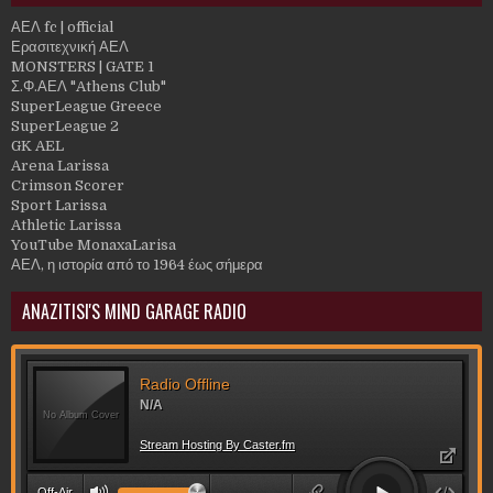
ΑΕΛ fc | official
Ερασιτεχνική ΑΕΛ
MONSTERS | GATE 1
Σ.Φ.ΑΕΛ "Athens Club"
SuperLeague Greece
SuperLeague 2
GK AEL
Arena Larissa
Crimson Scorer
Sport Larissa
Athletic Larissa
YouTube MonaxaLarisa
ΑΕΛ, η ιστορία από το 1964 έως σήμερα
ANAZITISI'S MIND GARAGE RADIO