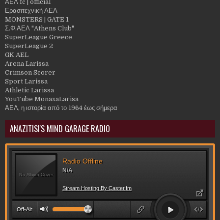
ΑΕΛ fc | official
Ερασιτεχνική ΑΕΛ
MONSTERS | GATE 1
Σ.Φ.ΑΕΛ "Athens Club"
SuperLeague Greece
SuperLeague 2
GK AEL
Arena Larissa
Crimson Scorer
Sport Larissa
Athletic Larissa
YouTube MonaxaLarisa
ΑΕΛ, η ιστορία από το 1964 έως σήμερα
ANAZITISI'S MIND GARAGE RADIO