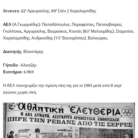
Scorers
: 22' Αργυρούλης, 89' (πέν.) Χαραλαμπίδης
ΑΕΛ
(Α.Γεωργιάδης): Παπαδόπουλος, Παραφέστας, Πατσιαβούρας,
Γκαλίτσιος, Αργυρούλης, Βουρούκος, Κουτάς (65' Μαλουμίδης), Σταματίου,
Χαραλαμπίδης, Ανδρεούδης (75' Βουτυρίτσας), Βαλαώρας.
Διαιτητής
: Βλαστάρης
Γήπεδο
: Αλκαζάρ
Εισιτήρια
: 4.969
Η ΑΕΛ πανηγυρίζει την πρώτη νίκη της για το 1981 μετά από 8 σερί
αγώνες χωρίς νίκη.