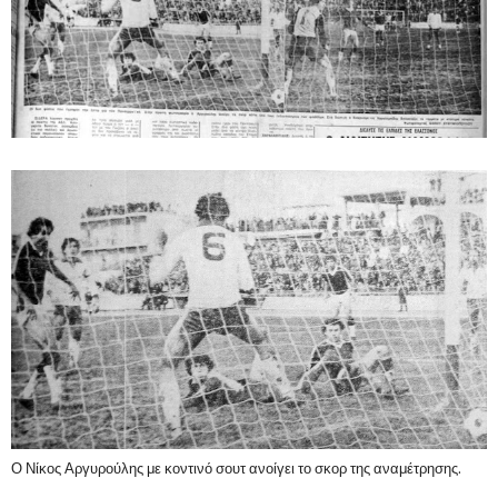
Ο Νίκος Αργυρούλης με κοντινό σουτ ανοίγει το σκορ της αναμέτρησης.