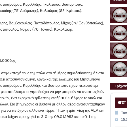
ατσιαβούρας, Κυριλλίδης, Γκαλίτσιος, Βουτυρίτσας,
εούδης (75’ Δράμαλης), Βαλαώρας (83’ Κμίετσικ).
ναρης, Βαμβακούλας, Παπαδόπουλος, Μίχος (75’ Ξανθόπουλος),
τόπουλος, Νόιμαν (70’ Τόγιας), Κοκολάκης.
00.000δρχ.
 στην κατοχή τους τη μπάλα στο α' μέρος σημαδεύοντας μάλιστα
ιάζει αποσυντονισμένη, λόγω και της έλλειψης του Μητσιμπόνα
ατσιαβούρας, Κυριλλίδης και Βουτυρίτσας είχαν περισσότερη
Τρέχον
 με αποτέλεσμα οι γηπεδούχοι να μην μπορούν να αναπτυχθούν
ριών, ένα εκρηκτικό τρίλεπτο μεταξύ 40'-43' έφερε το γκολ και
NEXT
λων. Στο β' ημίχρονο οι βυσσινί με άλλον αέρα ανασυντάχθηκαν
 για να πετύχοιυν άλλο ένα τέρμα. Ήταν η τρίτη νίκη της ΑΕΛ επί
Tue
κά (είχαν προηγηθεί το 2-0 της 09.01.1983 και το 0-1 της
15: