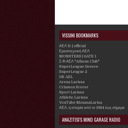
VISSINI BOOKMARKS
ΑΕΛ fc | official
Ερασιτεχνική ΑΕΛ
MONSTERS | GATE 1
Σ.Φ.ΑΕΛ "Athens Club"
SuperLeague Greece
SuperLeague 2
GK AEL
Arena Larissa
Crimson Scorer
Sport Larissa
Athletic Larissa
YouTube MonaxaLarisa
ΑΕΛ, η ιστορία από το 1964 έως σήμερα
ANAZITISI'S MIND GARAGE RADIO