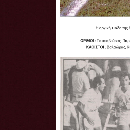
Η αρχική 11άδα της
ΟΡΘΙΟΙ
: Πατσιαβούρας, Παρ
ΚΑΘΙΣΤΟΙ
: Βαλαώρας, Κ