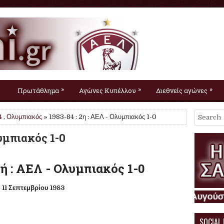
»
»
»
Πρωτάθλημα
Αγώνες Κυπέλλου
Διεθνείς αγώνες
4
,
Ολυμπιακός
» 1983-84 : 2η : ΑΕΛ - Ολυμπιακός 1-0
λυμπιακός 1-0
ή :
ΑΕΛ
- Ολυμπιακός 1-0
11 Σεπτεμβρίου 1983
SOCIAL