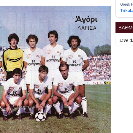
Greek F
Trikal
ΒΑΘΜΟ
Live d