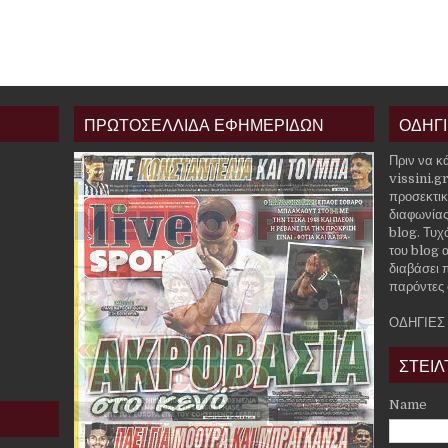
ΠΡΩΤΟΣΕΛΛΙΔΑ ΕΦΗΜΕΡΙΔΩΝ
ΟΔΗΓ
Πριν να κ
vissini.g
προσεκτικ
διαφωνίας
blog. Τυχ
του blog α
διαβάσει 
παρόντες 
ΟΔΗΓΙΕΣ
ΣΤΕΙΛ
Name