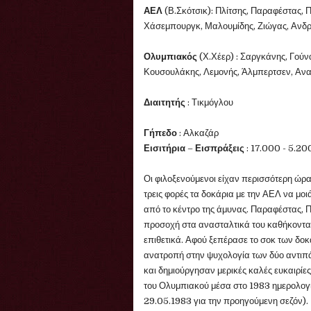
ΑΕΛ
(Β.Σκότσικ): Πλίτσης, Παραφέστας, Π
Χάσεμπουργκ, Μαλουμίδης, Ζιώγας, Ανδρ
Ολυμπιακός
(Χ.Χέερ) : Σαργκάνης, Γού
Κουσουλάκης, Λεμονής, Άλμπερτσεν, Ανασ
Διαιτητής
: Τικμόγλου
Γήπεδο
: Αλκαζάρ
Εισιτήρια
–
Εισπράξεις
: 17.000 - 5.2
Οι φιλοξενούμενοι είχαν περισσότερη ώρα
τρεις φορές τα δοκάρια με την ΑΕΛ να μο
από το κέντρο της άμυνας. Παραφέστας, Π
προσοχή στα ανασταλτικά του καθήκοντα
επιθετικά. Αφού ξεπέρασε το σοκ των δοκα
ανατροπή στην ψυχολογία των δύο αντιπά
και δημιούργησαν μερικές καλές ευκαιρίες
του Ολυμπιακού μέσα στο 1983 ημερολογια
29.05.1983 για την προηγούμενη σεζόν).