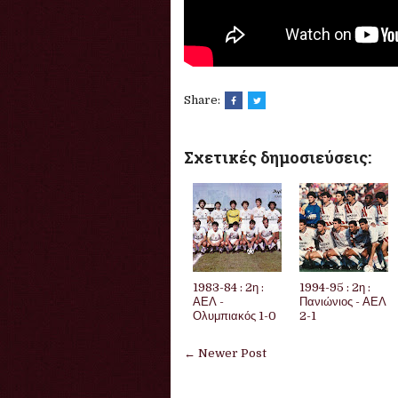
Share:
Σχετικές δημοσιεύσεις:
1983-84 : 2η :
1994-95 : 2η :
ΑΕΛ -
Πανιώνιος - ΑΕΛ
Ολυμπιακός 1-0
2-1
← Newer Post