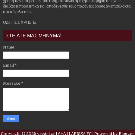
χρήση των υπηρεσιών του blog αποτελεί αμάχητο τεκμήριο ότι έχετε
διαβάσει προσεκτικά και αποδέχεσθε τους παρόντες όρους ανεπιφύλακτα,
στο σύνολό τους.
ΟΔΗΓΙΕΣ ΧΡΗΣΗΣ
ΣΤΕΙΛΤΕ ΜΑΣ ΜΗΝΥΜΑ!
Name
Email
*
Message
*
Copyright ©
2026
vissini.gr | ΑΕΛ | LARISSA FC
| Powered by
Blogger