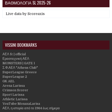
ΒΑΘΜΟΛΟΓΙΑ SL 2025-26
Live data by
Scoreaxis
VISSINI BOOKMARKS
ΑΕΛ fc | official
Ερασιτεχνική ΑΕΛ
MONSTERS | GATE 1
Σ.Φ.ΑΕΛ "Athens Club"
SuperLeague Greece
SuperLeague 2
GK AEL
Arena Larissa
Crimson Scorer
Sport Larissa
Athletic Larissa
YouTube MonaxaLarisa
ΑΕΛ, η ιστορία από το 1964 έως σήμερα