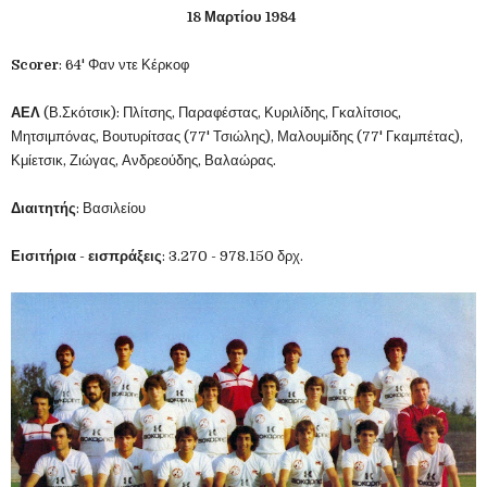
18 Μαρτίου 1984
Scorer
: 64' Φαν ντε Κέρκοφ
ΑΕΛ
(Β.Σκότσικ): Πλίτσης, Παραφέστας, Κυριλίδης, Γκαλίτσιος,
Μητσιμπόνας, Βουτυρίτσας (77' Τσιώλης), Μαλουμίδης (77' Γκαμπέτας),
Κμίετσικ, Ζιώγας, Ανδρεούδης, Βαλαώρας.
Διαιτητής
: Βασιλείου
Εισιτήρια
-
εισπράξεις
: 3.270 - 978.150 δρχ.