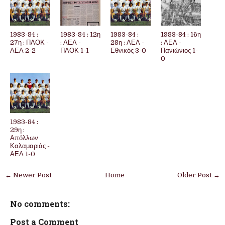
1983-84 :
1983-84 : 12η
1983-84 :
1983-84 : 16η
27η : ΠΑΟΚ -
: ΑΕΛ -
28η : ΑΕΛ -
: ΑΕΛ -
ΑΕΛ 2-2
ΠΑΟΚ 1-1
Εθνικός 3-0
Πανιώνιος 1-
0
1983-84 :
29η :
Απόλλων
Καλαμαριάς -
ΑΕΛ 1-0
← Newer Post
Home
Older Post →
No comments:
Post a Comment