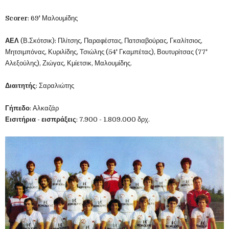
Scorer
: 69' Μαλουμίδης
ΑΕΛ
(Β.Σκότσικ): Πλίτσης, Παραφέστας, Πατσιαβούρας, Γκαλίτσιος,
Μητσιμπόνας, Κυριλίδης, Τσιώλης (54' Γκαμπέτας), Βουτυρίτσας (77'
Αλεξούλης), Ζιώγας, Κμίετσικ, Μαλουμίδης.
Διαιτητής
: Σαραλιώτης
Γήπεδο
: Αλκαζάρ
Εισιτήρια
-
εισπράξεις
: 7.900 - 1.809.000 δρχ.