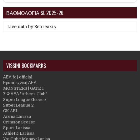
ΒΑΘΜΟΛΟΓΙΑ SL 2025-26
Live data by
Scoreaxis
VISSINI BOOKMARKS
ΑΕΛ fc | official
Ερασιτεχνική ΑΕΛ
MONSTERS | GATE 1
Σ.Φ.ΑΕΛ "Athens Club"
SuperLeague Greece
SuperLeague 2
GK AEL
Arena Larissa
Crimson Scorer
Sport Larissa
Athletic Larissa
YouTube MonaxaLarisa