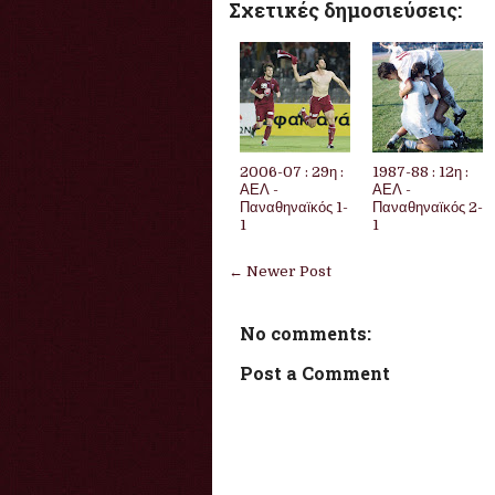
Σχετικές δημοσιεύσεις:
2006-07 : 29η :
1987-88 : 12η :
ΑΕΛ -
ΑΕΛ -
Παναθηναϊκός 1-
Παναθηναϊκός 2-
1
1
← Newer Post
No comments:
Post a Comment