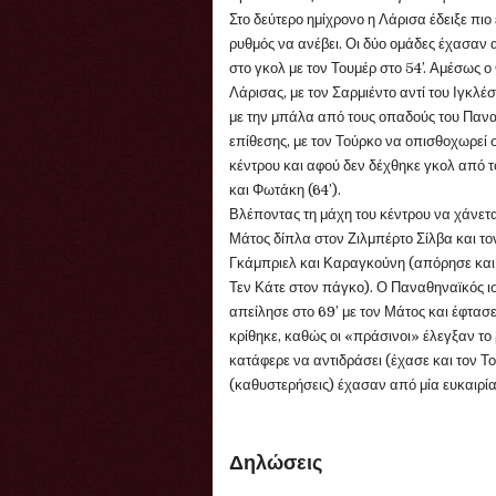
Στο δεύτερο ημίχρονο η Λάρισα έδειξε πιο
ρυθμός να ανέβει. Οι δύο ομάδες έχασαν α
στο γκολ με τον Τουμέρ στο 54’. Αμέσως ο
Λάρισας, με τον Σαρμιέντο αντί του Ιγκλ
με την μπάλα από τους οπαδούς του Παναθη
επίθεσης, με τον Τούρκο να οπισθοχωρεί 
κέντρου και αφού δεν δέχθηκε γκολ από το
και Φωτάκη (64’).
Βλέποντας τη μάχη του κέντρου να χάνεται
Μάτος δίπλα στον Ζιλμπέρτο Σίλβα και το
Γκάμπριελ και Καραγκούνη (απόρησε και 
Τεν Κάτε στον πάγκο). Ο Παναθηναϊκός ι
απείλησε στο 69’ με τον Μάτος και έφτασε
κρίθηκε, καθώς οι «πράσινοι» έλεγξαν το
κατάφερε να αντιδράσει (έχασε και τον Τ
(καθυστερήσεις) έχασαν από μία ευκαιρία
Δηλώσεις