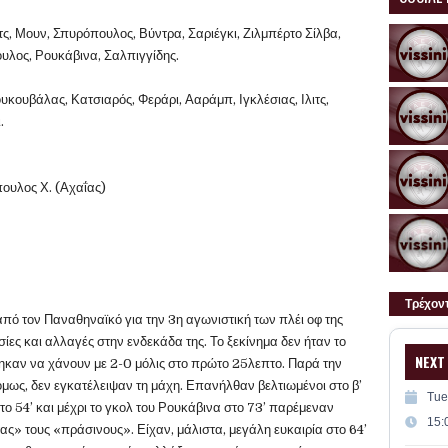
τς, Μουν, Σπυρόπουλος, Βύντρα, Σαριέγκι, Ζιλμπέρτο Σίλβα,
υλος, Ρουκάβινα, Σαλπιγγίδης.
υκουβάλας, Κατσιαρός, Φεράρι, Ααράμπ, Ιγκλέσιας, Ιλιτς,
.
πουλος Χ. (Αχαΐας)
Τρέχον
πό τον Παναθηναϊκό για την 3η αγωνιστική των πλέι οφ της
ς και αλλαγές στην ενδεκάδα της. Το ξεκίνημα δεν ήταν το
NEXT
θηκαν να χάνουν με 2-0 μόλις στο πρώτο 25λεπτο. Παρά την
μως, δεν εγκατέλειψαν τη μάχη. Επανήλθαν βελτιωμένοι στο β’
Tue
το 54’ και μέχρι το γκολ του Ρουκάβινα στο 73’ παρέμεναν
15:
ς» τους «πράσινους». Είχαν, μάλιστα, μεγάλη ευκαιρία στο 64’