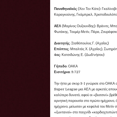
Παναθηναϊκός
(Χεν Τεν Κάτε): Γκαλίνοβι
Καραγκούνης, Γκάμπριελ, Χριστοδουλόπο
ΑΕΛ
(Μαρίνος Ουζουνίδης): Βράνιτς, Μπο
Φωτάκης, Τουμέρ Μετίν, Πάρα, Ζουράφσκι
Διαιτητής
: Σταθόπουλος Γ. (Αχαΐας)
Επόπτες
: Μπαλτάς Χ. (Αχαΐας), Σωτηρό
4ος
: Κατσιδώνης Ε. (Δωδ/νήσου)
Γήπεδο
: ΟΑΚΑ
Εισιτήρια
: 9.727
Την ήττα με σκορ 3-1 γνώρισε στο ΟΑΚΑ α
Super League μια ΑΕΛ με αρκετές απουσίε
καλύτερο δυνατό, αφού οι «βυσσινί» βρέ
αρνητική παρουσία στο πρώτο ημίχρονο, ό
ημίχρονο, μείωσαν με κεφαλιά του Μετίν σ
«ζωντανοί» στο παιχνίδι «καρδιοχτυπώντα