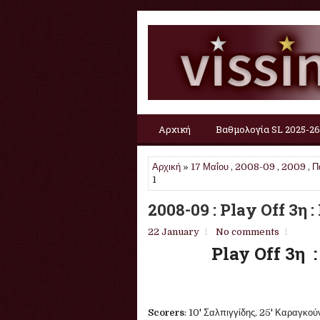
Αρχική
Βαθμολογία SL 2025-26
Αρχική
»
17 Μαΐου
,
2008-09
,
2009
,
Π
1
2008-09 : Play Off 3η 
22 January
No comments
Play Off 3η 
Scorers
: 10' Σαλπιγγίδης, 25' Καραγκούν