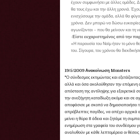
έχουν συμφωνήσει με άλλες ομάδες. 
θα τους έχω και την άλλη χρονιά. Έχο
ενισχύσουμε την ομάδα, αλλά θα φύγο
χρόνια. Δεν μπορώ να δώσω ευκαιρίες
αγωνίζονται – που θα μείνουν και τη ν
-Είστε ευχαριστημένος από την πα
«Η παρουσία του Ναϊμ ήταν το μόνο θετ
του. Σίγουρα, του χρόνου θα διεκδική
19/5/2009 Ανακοίνωση Monsters
"Ο σύνδεσμος εκτιμώντας και εξετάζοντας
αλλά και όσα ακολούθησαν την επόμενη αυ
απόσταση της αντίληψης για εξαιρετικά σο
την ανεξήγητη καταδίωξη ακόμα και σε αγ
αποφάσισε με σκοπό να δημοσιοποιήσει τ
απρόβλεπτες παγίδες, να απέχει αρχικά α
μείνει η θύρα 8 άδεια και ζητάμε τη συμπα
ενημέρωση στα γραφεία του συνδέσμου γι
αναλυθούν με κάθε λεπτομέρεια οι θέσεις μ