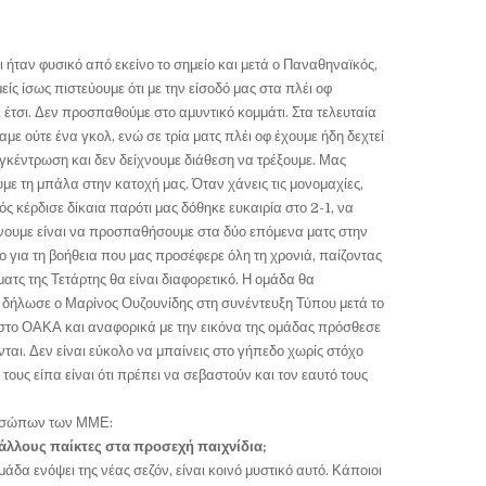
ήταν φυσικό από εκείνο το σημείο και μετά ο Παναθηναϊκός,
μείς ίσως πιστεύουμε ότι με την είσοδό μας στα πλέι οφ
ι έτσι. Δεν προσπαθούμε στο αμυντικό κομμάτι. Στα τελευταία
με ούτε ένα γκολ, ενώ σε τρία ματς πλέι οφ έχουμε ήδη δεχτεί
υγκέντρωση και δεν δείχνουμε διάθεση να τρέξουμε. Μας
υμε τη μπάλα στην κατοχή μας. Όταν χάνεις τις μονομαχίες,
ς κέρδισε δίκαια παρότι μας δόθηκε ευκαιρία στο 2-1, να
νουμε είναι να προσπαθήσουμε στα δύο επόμενα ματς στην
 για τη βοήθεια που μας προσέφερε όλη τη χρονιά, παίζοντας
ατς της Τετάρτης θα είναι διαφορετικό. Η ομάδα θα
 δήλωσε ο Μαρίνος Ουζουνίδης στη συνέντευξη Τύπου μετά το
στο ΟΑΚΑ και αναφορικά με την εικόνα της ομάδας πρόσθεσε
αι. Δεν είναι εύκολο να μπαίνεις στο γήπεδο χωρίς στόχο
 τους είπα είναι ότι πρέπει να σεβαστούν και τον εαυτό τους
ροσώπων των ΜΜΕ:
 άλλους παίκτες στα προσεχή παιχνίδια;
δα ενόψει της νέας σεζόν, είναι κοινό μυστικό αυτό. Κάποιοι