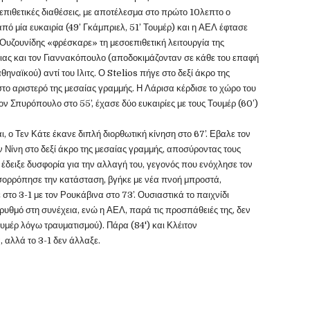
 επιθετικές διαθέσεις, με αποτέλεσμα στο πρώτο 10λεπτο ο
πό μία ευκαιρία (49’ Γκάμπριελ, 51’ Τουμέρ) και η ΑΕΛ έφτασε
 Ουζουνίδης «φρέσκαρε» τη μεσοεπιθετική λειτουργία της
έσιας και τον Γιαννακόπουλο (αποδοκιμάζονταν σε κάθε του επαφή
ναϊκού) αντί του Ιλιτς. Ο Stelios πήγε στο δεξί άκρο της
στο αριστερό της μεσαίας γραμμής. Η Λάρισα κέρδισε το χώρο του
ν Σπυρόπουλο στο 55’, έχασε δύο ευκαιρίες με τους Τουμέρ (60’)
, ο Τεν Κάτε έκανε διπλή διορθωτική κίνηση στο 67’. Εβαλε τον
ν Νίνη στο δεξί άκρο της μεσαίας γραμμής, αποσύροντας τους
έδειξε δυσφορία για την αλλαγή του, γεγονός που ενόχλησε τον
σορρόπησε την κατάσταση, βγήκε με νέα πνοή μπροστά,
 στο 3-1 με τον Ρουκάβινα στο 73’. Ουσιαστικά το παιχνίδι
 ρυθμό στη συνέχεια, ενώ η ΑΕΛ, παρά τις προσπάθειές της, δεν
ουμέρ λόγω τραυματισμού). Πάρα (84') και Κλέιτον
, αλλά το 3-1 δεν άλλαξε.