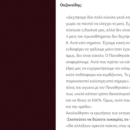
Ουζουνίδης:
«Δεχτήκαμε δύο πολύ εύκολα γκολ και 
χωρίς να πιεστεί να ελέγχει το ματς. Ε
τελείωσε η δουλειά μας, αλλά δεν είνα
5 ματς του πρωταθλήματος δεν δεχτήκα
8. Αυτό κάτι σημαίνει. Έχουμε κακή σ
ενδιαφέρει να τρέξουμε μόνο όταν έχο
όμως, δεν είναι εύκολο. Ο Παναθηναϊκό
ισοφαρίσουμε. Αυτό που πρέπει να κά
έδρα μας να ευχαριστήσουμε τον κόσμο
καλό ποδόσφαιρο και κερδίζοντας. Το μ
παρουσιαστεί καλύτερη από σήμερα»,
τέλος του αγώνα με τον Παναθηναϊκό 
πως «κατά κάποιο τρόπο δικαιολογούντ
και να δίνεις το 100%. Όμως, αυτό που
και την ομάδα».
Ακολούθησαν οι ερωτήσεις των εκπ
-Σκοπεύετε να δώσετε ευκαιρίες σε
«Θα αλλάξουν αρκετοί παίκτες στην ομά