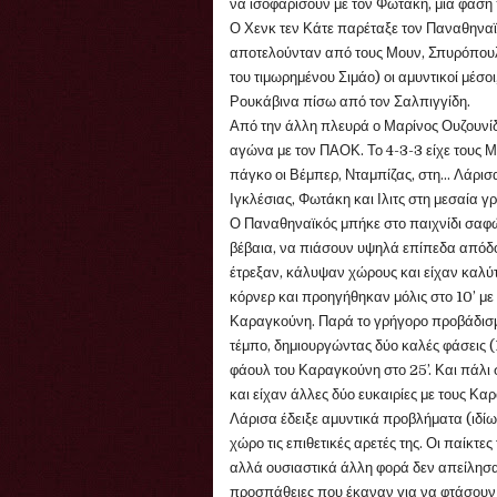
να ισοφαρίσουν με τον Φωτάκη, μια φάση 
Ο Χενκ τεν Κάτε παρέταξε τον Παναθηναϊ
αποτελούνταν από τους Μουν, Σπυρόπουλο
του τιμωρημένου Σιμάο) οι αμυντικοί μέσο
Ρουκάβινα πίσω από τον Σαλπιγγίδη.
Από την άλλη πλευρά ο Μαρίνος Ουζουνίδ
αγώνα με τον ΠΑΟΚ. Το 4-3-3 είχε τους 
πάγκο οι Βέμπερ, Νταμπίζας, στη... Λάρισ
Ιγκλέσιας, Φωτάκη και Ιλιτς στη μεσαία γ
Ο Παναθηναϊκός μπήκε στο παιχνίδι σαφώς
βέβαια, να πιάσουν υψηλά επίπεδα απόδοσ
έτρεξαν, κάλυψαν χώρους και είχαν καλύ
κόρνερ και προηγήθηκαν μόλις στο 10’ με 
Καραγκούνη. Παρά το γρήγορο προβάδισμα
τέμπο, δημιουργώντας δύο καλές φάσεις (
φάουλ του Καραγκούνη στο 25’. Και πάλι 
και είχαν άλλες δύο ευκαιρίες με τους Καρ
Λάρισα έδειξε αμυντικά προβλήματα (ιδίω
χώρο τις επιθετικές αρετές της. Οι παίκτε
αλλά ουσιαστικά άλλη φορά δεν απείλησαν
προσπάθειες που έκαναν για να φτάσουν μ