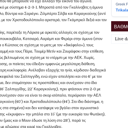
που θα μπορούσε να είχε αλλάξει την εικόνα του αγώνα.
Greek F
κό με σύστημα 4-2-3-1. Μπροστά από τον Γκαλίνοβιτς η άμυνα
Trikal
, Βύντρα και Σαριέγκι. Ζιλμπέρτο Σίλβα και Καραγκούνης (αντί
ι, με τον Χριστοδουλόπουλο αριστερά, τον Γκάμπριελ δεξιά και τον
ΒΑΘΜΟ
ης, παρέταξε τη Λάρισα με αρκετές αλλαγές σε σχέση με τον
Μπουκουβάλα, Κατσιαρό, Ααράμπ και Φεράρι στην άμυνα (στον
Live d
α ο Κώτσιος σε σχέση με το ματς με τον «δικέφαλο»), τους
ραμμή και τους Πάρα, Τουμέρ Μετίν και Ζουράφσκι στην επίθεση.
 βελτιωμένος σε σχέση με το ντέρμπι με την ΑΕΚ. Χωρίς,
ης, οι παίκτες του έδειξαν εμφανώς μεγαλύτερη διάθεση,
τερη κυκλοφορία. Ανέλαβαν εξαρχής τα ηνία, κέρδισαν διαδοχικά
κεφαλιά του Σαλπιγγίδη, ενώ είχαν απειλήσει και στο 6’ με τον
, δεν σταμάτησαν τις προσπάθειες και συνέχισαν στο ίδιο
16’ Σαλπιγγίδης, 22’ Καραγκούνης), πριν φτάσουν στο 2-0 με
συνέχισαν σαν να είναι το σκορ ισόπαλο, περιόρισαν την ΑΕΛ
αγκούνη (40’) και Χριστοδουλόπουλο (44’). Στο ίδιο διάστημα, η
ς στα στημένα) και δεν κατάφερε να βγάλει στον αγωνιστικό
ς της «έκρυψαν» την μπάλα στο 15’ (με την ευκαιρία του Φωτάκη),
 (μιας και ο Μουν έδωσε τη λύση στο 28’), παρά τις
ε αξιώσεις στα καρέ του Γκαλίνοβιτς.