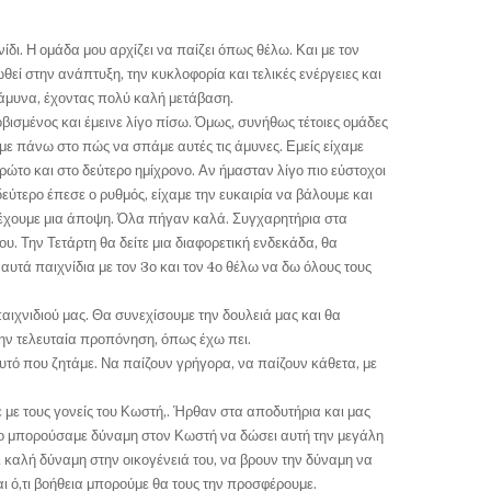
δι. Η ομάδα μου αρχίζει να παίζει όπως θέλω. Και με τον
ωθεί στην ανάπτυξη, την κυκλοφορία και τελικές ενέργειες και
 άμυνα, έχοντας πολύ καλή μετάβαση.
οβισμένος και έμεινε λίγο πίσω. Όμως, συνήθως τέτοιες ομάδες
υμε πάνω στο πώς να σπάμε αυτές τις άμυνες. Εμείς είχαμε
ρώτο και στο δεύτερο ημίχρονο. Αν ήμασταν λίγο πιο εύστοχοι
 δεύτερο έπεσε ο ρυθμός, είχαμε την ευκαιρία να βάλουμε και
α έχουμε μια άποψη. Όλα πήγαν καλά. Συγχαρητήρια στα
ου. Την Τετάρτη θα δείτε μια διαφορετική ενδεκάδα, θα
 αυτά παιχνίδια με τον 3ο και τον 4ο θέλω να δω όλους τους
αιχνιδιού μας. Θα συνεχίσουμε την δουλειά μας και θα
 την τελευταία προπόνηση, όπως έχω πει.
υτό που ζητάμε. Να παίζουν γρήγορα, να παίζουν κάθετα, με
 με τους γονείς του Κωστή,. Ήρθαν στα αποδυτήρια και μας
ο μπορούσαμε δύναμη στον Κωστή να δώσει αυτή την μεγάλη
 καλή δύναμη στην οικογένειά του, να βρουν την δύναμη να
ι ό,τι βοήθεια μπορούμε θα τους την προσφέρουμε.