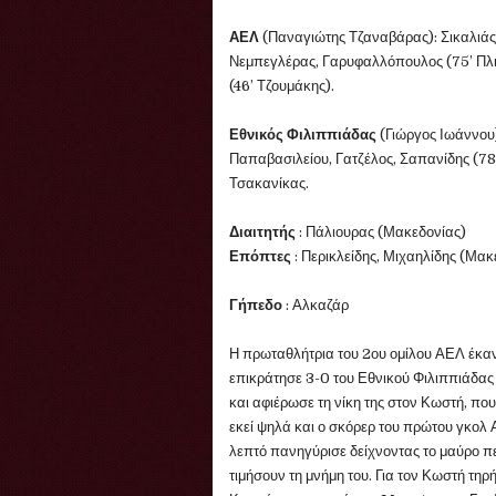
ΑΕΛ
(Παναγιώτης Τζαναβάρας): Σικαλιάς
Νεμπεγλέρας, Γαρυφαλλόπουλος (75’ Πλι
(46’ Τζουμάκης).
Εθνικός Φιλιππιάδας
(Γιώργος Ιωάννου
Παπαβασιλείου, Γατζέλος, Σαπανίδης (78
Τσακανίκας.
Διαιτητής
: Πάλιουρας (Μακεδονίας)
Επόπτες
: Περικλείδης, Μιχαηλίδης (Μακ
Γήπεδο
: Αλκαζάρ
Η πρωταθλήτρια του 2ου ομίλου ΑΕΛ έκαν
επικράτησε 3-0 του Εθνικού Φιλιππιάδας
και αφιέρωσε τη νίκη της στον Κωστή, πο
εκεί ψηλά και ο σκόρερ του πρώτου γκολ
λεπτό πανηγύρισε δείχνοντας το μαύρο π
τιμήσουν τη μνήμη του. Για τον Κωστή τηρ