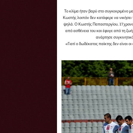
Το κλίμα ήταν βαρύ στο συγκεκριμένο ματ
Κωστής λοιπόν δεν κατάφερε να νικήσει
ψηλά. Ο Κωστής Παπαστεργίου, 17χρονο
από ασθένεια του και έφυγε από τη ζ
ανάρτησε συγκινητικό
«Γιατί ο δωδέκατος παίκτης δεν είναι ο