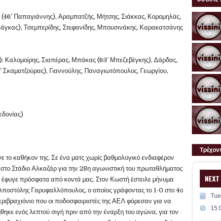
 (46’ Παπαγιάννης), Αραμπατζής, Μήτσης, Σιάκκας, Κορομηλάς,
άγκας), Τσεμπερίδης, Στεφανίδης, Μπουσινάκης, Καρακατσάνης
): Καλομοίρης, Σιαπέρας, Μπάκας (63’ Μπεζεβέγκης), Δάρδας,
’ Σκαματζούρας), Γιαννούλης, Παναγιωτόπουλος, Γεωργίου,
εδονίας)
Τρέχον
ε το καθήκον της. Σε ένα ματς χωρίς βαθμολογικό ενδιαφέρον
 στο Στάδιο Αλκαζάρ για την 28η αγωνιστική του πρωταθλήματος
NEXT
υ έφυγε πρόσφατα από κοντά μας. Στον Κωστή έστειλε μήνυμα
 Αποστόλης Γαρυφαλλόπουλος, ο οποίος γράφοντας το 1-0 στο 4ο
Tue
εριβραχιόνιο που οι ποδοσφαιριστές της ΑΕΛ φόρεσαν για να
15:
ήθηκε ενός λεπτού σιγή πριν από την έναρξη του αγώνα, για τον