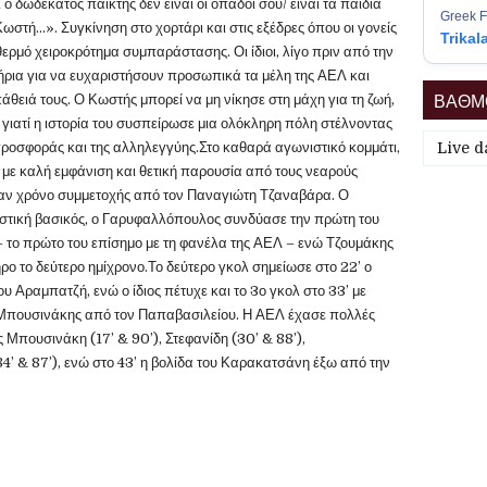
ο δωδέκατος παίκτης δεν είναι οι οπαδοί σου/ είναι τα παιδιά
Greek F
ωστή…». Συγκίνηση στο χορτάρι και στις εξέδρες όπου οι γονείς
Trikal
θερμό χειροκρότημα συμπαράστασης. Οι ίδιοι, λίγο πριν από την
ρια για να ευχαριστήσουν προσωπικά τα μέλη της ΑΕΛ και
ΒΑΘΜΟ
άθειά τους. Ο Κωστής μπορεί να μη νίκησε στη μάχη για τη ζωή,
 γιατί η ιστορία του συσπείρωσε μια ολόκληρη πόλη στέλνοντας
προσφοράς και της αλληλεγγύης.Στο καθαρά αγωνιστικό κομμάτι,
Live d
 με καλή εμφάνιση και θετική παρουσία από τους νεαρούς
ραν χρόνο συμμετοχής από τον Παναγιώτη Τζαναβάρα. Ο
ιστική βασικός, ο Γαρυφαλλόπουλος συνδύασε την πρώτη του
– το πρώτο του επίσημο με τη φανέλα της ΑΕΛ – ενώ Τζουμάκης
ο το δεύτερο ημίχρονο.Το δεύτερο γκολ σημείωσε στο 22’ ο
υ Αραμπατζή, ενώ ο ίδιος πέτυχε και το 3ο γκολ στο 33’ με
ο Μπουσινάκης από τον Παπαβασιλείου. Η ΑΕΛ έχασε πολλές
ς Μπουσινάκη (17’ & 90’), Στεφανίδη (30’ & 88’),
4’ & 87’), ενώ στο 43’ η βολίδα του Καρακατσάνη έξω από την