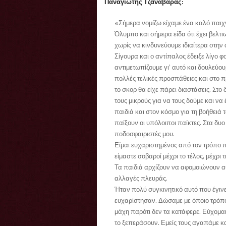
Παναγιώτης Τζαναβάρας:
«Σήμερα νομίζω είχαμε ένα καλό παιχνί
Όλυμπο και σήμερα είδα ότι έχει βελτι
χωρίς να κινδυνεύουμε ιδιαίτερα στην
Σίγουρα και ο αντίπαλος έδειξε λίγο φ
αντιμετωπίζουμε γι’ αυτό και δουλεύο
πολλές τελικές προσπάθειες και στο π
το σκορ θα είχε πάρει διαστάσεις. Στο
τους μικρούς για να τους δούμε και ν
παιδιά και στον κόσμο για τη βοήθειά τ
παίξουν οι υπόλοιποι παίκτες. Στα δυο
ποδοσφαιριστές μου.
Είμαι ευχαριστημένος από τον τρόπο π
είμαστε σοβαροί μέχρι το τέλος, μέχρι
Τα παιδιά αρχίζουν να αφομοιώνουν α
αλλαγές πλευράς.
Ήταν πολύ συγκινητικό αυτό που έγινε
ευχαρίστησαν. Δώσαμε με όποιο τρόπ
μάχη παρότι δεν τα κατάφερε. Εύχομαι
το ξεπεράσουν. Εμείς τους αγαπάμε κα