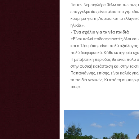
Για τον Νεμπεγλέρα θέλω να πω πως έ
επαγγελματίας είναι μέσα στο γήπεδο. 
κόσμημα για τη Λάρισα και το ελληνικό
ηλικία».
- Ένα σχόλιο για τα νέα παιδιά
«Είναι καλοί ποδοσφαιριστές όλοι κα
και ο Τζουμάκης είναι πολύ αξιόλογος 
πολύ διαφορετικό. Κάθε κατηγορία έχε
Η μεταβατική περίοδος θα είναι πολύ 
στην φυσική κατάσταση και στην τακτι
Παπαγιάννης, επίσης, είναι καλός γκο
τα παιδιά γενικώς. Κι από τη συμπεριφ
τους».