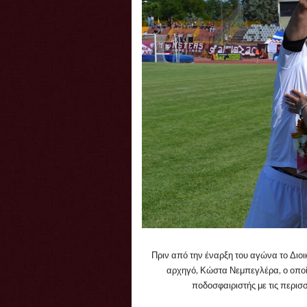
Πριν από την έναρξη του αγώνα το Διοι
αρχηγό, Κώστα Νεμπεγλέρα, ο οποί
ποδοσφαιριστής με τις περισ