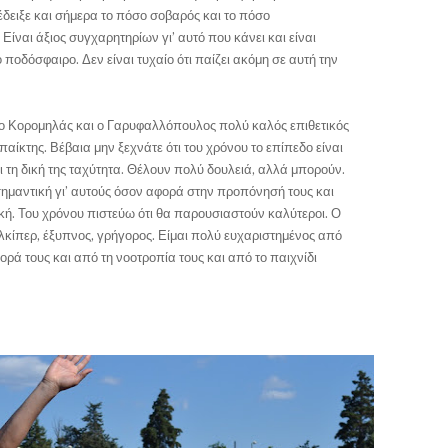
δειξε και σήμερα το πόσο σοβαρός και το πόσο
Είναι άξιος συγχαρητηρίων γι’ αυτό που κάνει και είναι
 ποδόσφαιρο. Δεν είναι τυχαίο ότι παίζει ακόμη σε αυτή την
ι ο Κορομηλάς και ο Γαρυφαλλόπουλος πολύ καλός επιθετικός
παίκτης. Βέβαια μην ξεχνάτε ότι του χρόνου το επίπεδο είναι
ι τη δική της ταχύτητα. Θέλουν πολύ δουλειά, αλλά μπορούν.
σημαντική γι’ αυτούς όσον αφορά στην προπόνησή τους και
κή. Του χρόνου πιστεύω ότι θα παρουσιαστούν καλύτεροι. Ο
λκίπερ, έξυπνος, γρήγορος. Είμαι πολύ ευχαριστημένος από
ορά τους και από τη νοοτροπία τους και από το παιχνίδι