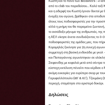
Κωστή και το πανό των Monsters : «Γιατί 
από το club του παραδείσου… Καλό ταξί Κ
και η αδερφή του Κωστή έγιναν δεκτοί με 
έναρξη του αγώνα, βρέθηκαν στα αποδυτή
όλους τους ποδοσφαιριστές για την προσπ
αλλά η μνήμη του θα παραμείνει ζωντανή,
το αισιόδοξο μήνυμα της ανθρωπιάς, της 
η ΑΕΛ νίκησε άνετα συνδυάζοντας το 3-0
ποδοσφαιριστές της ομάδας μας, που πή
Κορομηλάς ξεκίνησε για 2η συνεχή αγων
συμμετοχή στη βασική ενδεκάδα με γκολ 
και Παπαγιάννης αγωνίστηκαν σε ολόκληρ
Στεφανίδης με κεφαλιά μετά από σέντρα το
εύστοχη εκτέλεση πέναλτι που κέρδισε 
ακόμη ευκαιρίες για ευρύτερο σκορ με του
Γαρυφαλλόπουλο (48’ & 61’), Τζουμάκη (8
περιοχή, σταμάτησε στο αριστερό δοκάρι.
Δηλώσεις