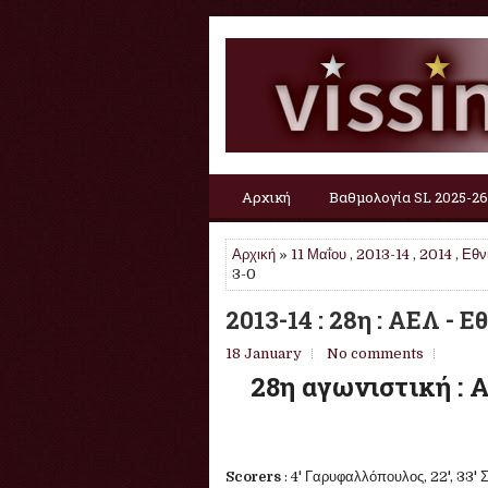
Αρχική
Βαθμολογία SL 2025-26
Αρχική
»
11 Μαΐου
,
2013-14
,
2014
,
Εθν
3-0
2013-14 : 28η : ΑΕΛ - 
18 January
No comments
28η αγωνιστική : 
Scorers
: 4' Γαρυφαλλόπουλος, 22', 33' 