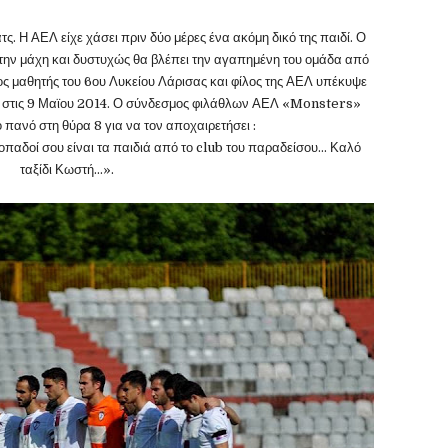
ς. Η ΑΕΛ είχε χάσει πριν δύο μέρες ένα ακόμη δικό της παιδί. Ο
 την μάχη και δυστυχώς θα βλέπει την αγαπημένη του ομάδα από
ς μαθητής του 6ου Λυκείου Λάρισας και φίλος της ΑΕΛ υπέκυψε
ωή στις 9 Μαϊου 2014. Ο σύνδεσμος φιλάθλων ΑΕΛ «Monsters»
 πανό στη θύρα 8 για να τον αποχαιρετήσει :
ι οπαδοί σου είναι τα παιδιά από το club του παραδείσου… Καλό
ταξίδι Κωστή…».