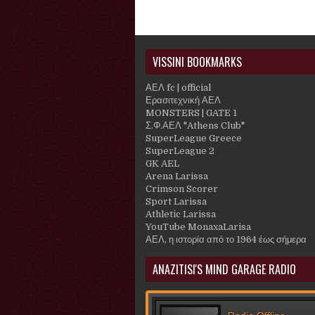
VISSINI BOOKMARKS
ΑΕΛ fc | official
Ερασιτεχνική ΑΕΛ
MONSTERS | GATE 1
Σ.Φ.ΑΕΛ "Athens Club"
SuperLeague Greece
SuperLeague 2
GK AEL
Arena Larissa
Crimson Scorer
Sport Larissa
Athletic Larissa
YouTube MonaxaLarisa
ΑΕΛ, η ιστορία από το 1964 έως σήμερα
ANAZITISI'S MIND GARAGE RADIO