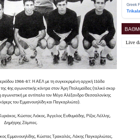
Greek F
Trikal
ΒΑΘΜΟ
Live d
περιόδου 1966-67. Η ΑΕΛ με τη συγκεκριμένη αρχική 11άδα
της 4ης αγωνιστικής κόντρα στον Άρη Πτολεμαϊδας (τελικό σκορ
9η αγωνιστική με αντίπαλο τον Μέγα Αλέξανδρο Θεσσαλονίκης
σκόρερς του Εμμανουηλίδη και Παγκαρλιώτα).
Κυριάκος, Κώστας Λιόκος, Άγγελος Ευθυμιάδης, Ρίζος Λέλλης,
Δημήτρης Ζάμπας.
ίκος Εμμανουηλίδης, Κώστας Τρακαλάς, Λάκης Παγκαρλιώτας,