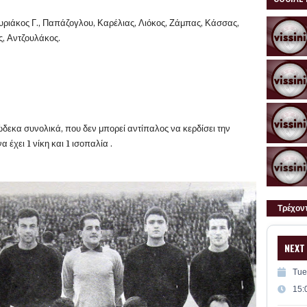
υριάκος Γ., Παπάζογλου, Καρέλιας, Λιόκος, Ζάμπας, Κάσσας,
, Αντζουλάκος.
ώδεκα συνολικά, που δεν μπορεί αντίπαλος να κερδίσει την
 έχει 1 νίκη και 1 ισοπαλία .
Τρέχον
NEXT
Tue
15: