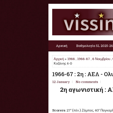
Αρχική
Βαθμολογία SL 2025-26
Αρχική
»
1966
,
1966-67
,
6 Νοεμβρίου
,
Κοζάνης 4-0
1966-67 : 2η : ΑΕΛ - 
12 January
No comments
2η αγωνιστική : 
Scorers
: 27' (πέν.) Ζάμπας, 40' Παγκαρ