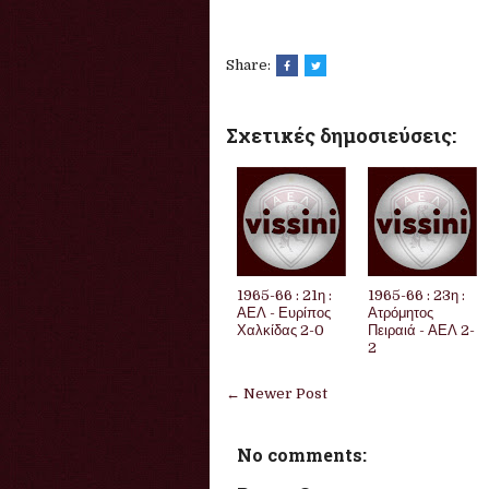
Share:
Σχετικές δημοσιεύσεις:
1965-66 : 21η :
1965-66 : 23η :
ΑΕΛ - Ευρίπος
Ατρόμητος
Χαλκίδας 2-0
Πειραιά - ΑΕΛ 2-
2
← Newer Post
No comments: