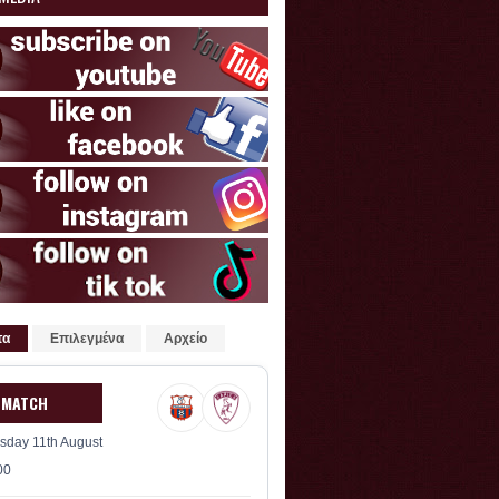
τα
Επιλεγμένα
Αρχείο
 MATCH
sday 11th August
00