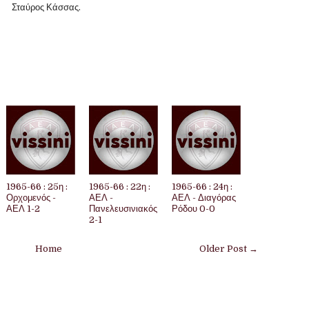
Σταύρος Κάσσας.
1965-66 : 25η :
1965-66 : 22η :
1965-66 : 24η :
Ορχομενός -
ΑΕΛ -
ΑΕΛ - Διαγόρας
ΑΕΛ 1-2
Πανελευσινιακός
Ρόδου 0-0
2-1
Home
Older Post →