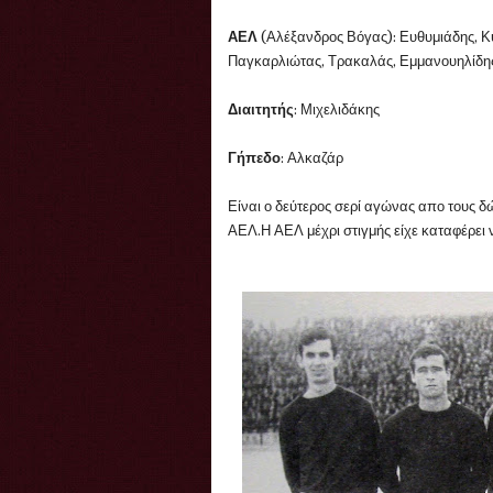
ΑΕΛ
(Αλέξανδρος Βόγας): Ευθυμιάδης, Κ
Παγκαρλιώτας, Τρακαλάς, Εμμανουηλίδης
Διαιτητής
: Μιχελιδάκης
Γήπεδο
: Αλκαζάρ
Είναι ο δεύτερος σερί αγώνας απο τους δ
ΑΕΛ.Η ΑΕΛ μέχρι στιγμής είχε καταφέρει να