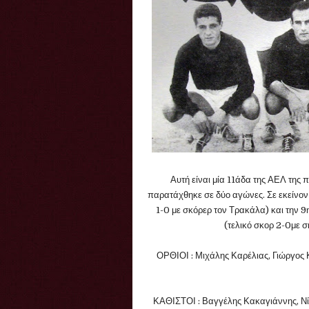
Αυτή είναι μία 11άδα της ΑΕΛ της 
παρατάχθηκε σε δύο αγώνες. Σε εκείνον 
1-0 με σκόρερ τον Τρακάλα) και την 
(τελικό σκορ 2-0με 
ΟΡΘΙΟΙ : Μιχάλης Καρέλιας, Γιώργος 
ΚΑΘΙΣΤΟΙ : Βαγγέλης Κακαγιάννης, Ν