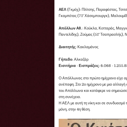
ΑΕΛ
(Γκμόχ): Πλίτσης, Παραφέστας, Τσιτ
Γκαμπέτας (71' Χάσεμπουργκ), Μαλουμίδη
Απόλλων Αθ.
: Κούκλα, Κοτταράς, Μαγγι
Παντελίδης), Ζούμας (51' Τσαπρασλής), 
Διαιτητής
: Κακλαμάνος
Γήπεδο
: Αλκαζάρ
Εισιτήρια
-
Εισπράξεις
: 6.068 - 1.255.
Ο Απόλλωνας στο πρώτο ημίχρονο είχε αμ
ανέπαφη. Στο 2ο ημίχρονο με μια αλλαγή
του Απόλλωνα και κατάφερε να σημειώσει
στη συνέχεια.
Η ΑΕΛ με αυτή τη νίκη και σε συνδυασμό
μόνη, στην 4η θέση.