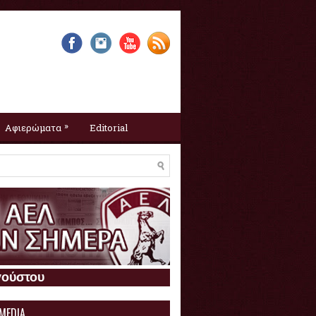
»
Αφιερώματα
Editorial
Η ΑΕΛ σαν σήμερα :
7 Αυγούστου
 MEDIA