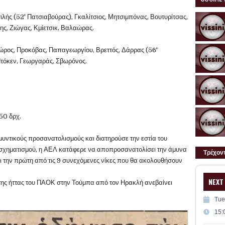
σιλής (52' Πατσιαβούρας), Γκαλίτσιος, Μητσιμπόνας, Βουτυρίτσας,
ς, Ζιώγας, Κμίετσικ, Βαλαώρας.
ώρος, Προκόβας, Παπαγεωργίου, Βρεττός, Δάρρας (56'
Ντόκεν, Γεωργαράς, Σβωρόνος.
850 δρχ.
υντικούς προσανατολισμούς και διατηρούσε την εστία του
 σχηματισμού, η ΑΕΛ κατάφερε να αποπροσανατολίσει την άμυνα
Τρέχον
 την πρώτη από τις 9 συνεχόμενες νίκες που θα ακολουθήσουν
NEXT
 της ήττας του ΠΑΟΚ στην Τούμπα από τον Ηρακλή ανεβαίνει
Tue
15: