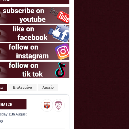
τα
Επιλεγμένα
Αρχείο
 MATCH
sday 11th August
00