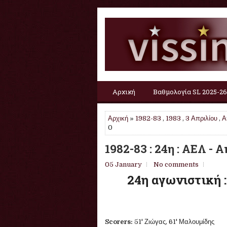
Αρχική
Βαθμολογία SL 2025-26
Αρχική
»
1982-83
,
1983
,
3 Απριλίου
,
Α
0
1982-83 : 24η : ΑΕΛ -
05 January
No comments
24η αγωνιστική 
Scorers:
51' Ζιώγας, 61' Μαλουμίδης