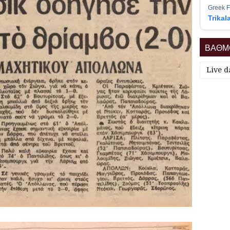
Greek F
Trikal
ΒΑΘΜΟ
Live d