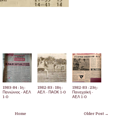
1983-84 : 1η :
1982-83 : 18η :
1982-83 : 23η :
Πανιώνιος - ΑΕΛ
ΑΕΛ - ΠΑΟΚ 1-0
Παναχαϊκή -
1-0
ΑΕΛ 1-0
Home
Older Post →