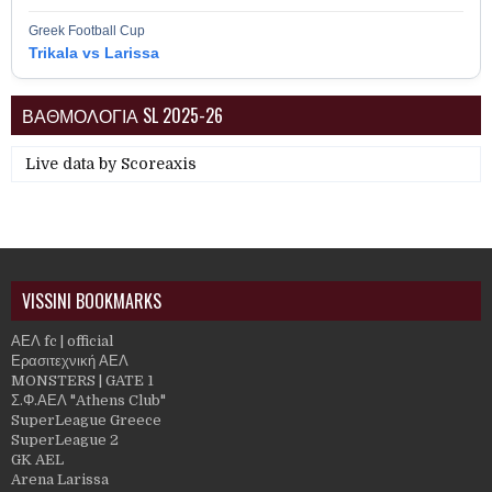
Greek Football Cup
Trikala vs Larissa
ΒΑΘΜΟΛΟΓΙΑ SL 2025-26
Live data by
Scoreaxis
VISSINI BOOKMARKS
ΑΕΛ fc | official
Ερασιτεχνική ΑΕΛ
MONSTERS | GATE 1
Σ.Φ.ΑΕΛ "Athens Club"
SuperLeague Greece
SuperLeague 2
GK AEL
Arena Larissa