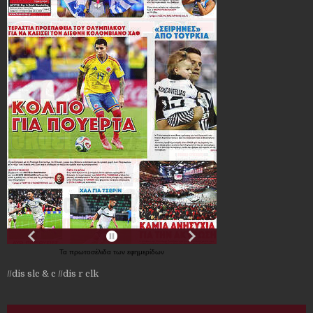
Τα
πρωτοσέλιδα
των
εφημερίδων
//dis slc & c
//dis r clk