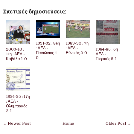
Σχετικές δημοσιεύσεις:
1991-92 : 34η
1989-90 : 7η
: ΑΕΛ -
: ΑΕΛ -
2009-10 :
1984-85 : 6η :
Πανιώνιος 4-
Εθνικός 2-0
11η : ΑΕΛ -
ΑΕΛ -
0
Καβάλα 1-0
Πιερικός 5-1
1994-95 : 17η
: ΑΕΛ -
Ολυμπιακός
2-1
← Newer Post
Home
Older Post →