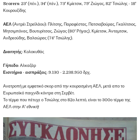
Scorers
: 23' (πέν.), 34' (πέν.), 73' Κμίετσικ, 79' Ζιώγας, 82' Τσιώλης - 18'
Κουρουζίδης
ΑΕΛ
(Αντρέι Στρεϊλάου): Πλίτσης, Παραφέστας, Πατσιαβούρας, Γκαλίτσιος,
Μητσιμπόνας, Βουτυρίτσας, Ζιώγας (80' Ρήγας), Κμίετσικ, Άνταμτσικ,
Ανδρεούδης, Βαλαώρας (74' Τσιώλης).
Διαιτητής
: Κολοκυθάς
Γήπεδο
: Αλκαζάρ
Εισιτήρια - εισπράξεις
: 9.130 - 2.238.950 δρχ.
Ανατροπή με εμφατικό σκορ από την κουρασμένη ΑΕΛ, μετά απο το
Ευρωπαϊκό παιχνίδι κόντρα στη Σερβέτ.
Το τέρμα που πέτυχε ο Τσιώλης στο 82ο λεπτό, είναι το 300ο τέρμα της
ΑΕΛ στην Α' εθνική!