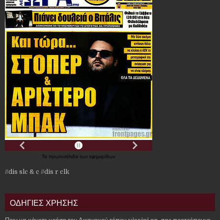
Τα
πρωτοσέλιδα
των
εφημερίδων
//dis slc & c
//dis r clk
ΟΔΗΓΙΕΣ ΧΡΗΣΗΣ