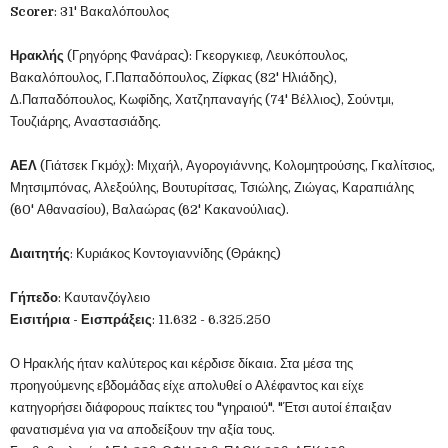
Scorer
: 31' Βακαλόπουλος
Ηρακλής
(Γρηγόρης Φανάρας): Γκεοργκιεφ, Λευκόπουλος,
Βακαλόπουλος, Γ.Παπαδόπουλος, Ζίφκας (82' Ηλιάδης),
Δ.Παπαδόπουλος, Κωφίδης, Χατζηπαναγής (74' Βέλλιος), Σούντμι,
Τουζιάρης, Αναστασιάδης.
ΑΕΛ
(Γιάτσεκ Γκμόχ): Μιχαήλ, Αγορογιάννης, Κολομητρούσης, Γκαλίτσιος,
Μητσιμπόνας, Αλεξούλης, Βουτυρίτσας, Τσιώλης, Ζιώγας, Καραπιάλης
(60' Αθανασίου), Βαλαώρας (62' Κακανούλιας).
Διαιτητής
: Κυριάκος Κοντογιαννίδης (Θράκης)
Γήπεδο
: Καυτανζόγλειο
Εισιτήρια - Εισπράξεις
: 11.632 - 6.325.250
Ο Ηρακλής ήταν καλύτερος και κέρδισε δίκαια. Στα μέσα της
προηγούμενης εβδομάδας είχε απολυθεί ο Αλέφαντος και είχε
κατηγορήσει διάφορους παίκτες του "γηραιού". "Έτσι αυτοί έπαιξαν
φανατισμένα για να αποδείξουν την αξία τους.