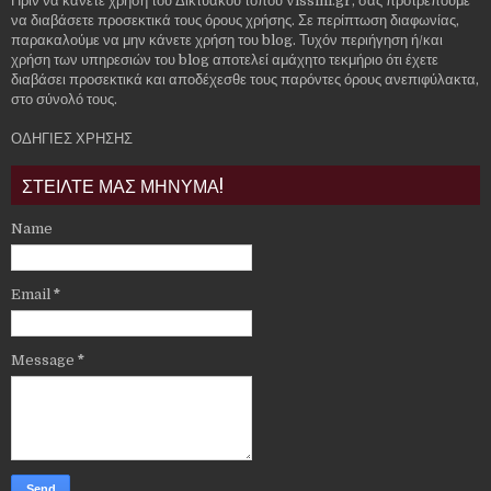
Πριν να κάνετε χρήση του Δικτυακού τόπου vissini.gr, σας προτρέπουμε
να διαβάσετε προσεκτικά τους όρους χρήσης. Σε περίπτωση διαφωνίας,
παρακαλούμε να μην κάνετε χρήση του blog. Τυχόν περιήγηση ή/και
χρήση των υπηρεσιών του blog αποτελεί αμάχητο τεκμήριο ότι έχετε
διαβάσει προσεκτικά και αποδέχεσθε τους παρόντες όρους ανεπιφύλακτα,
στο σύνολό τους.
ΟΔΗΓΙΕΣ ΧΡΗΣΗΣ
ΣΤΕΙΛΤΕ ΜΑΣ ΜΗΝΥΜΑ!
Name
Email
*
Message
*