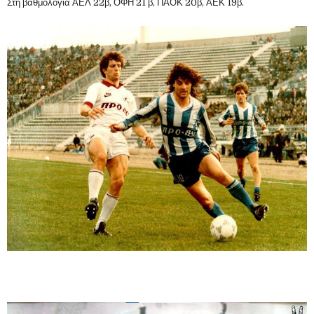
Στη βαθμολογία ΑΕΛ 22β, ΟΦΗ 21 β, ΠΑΟΚ 20β, ΑΕΚ 19β.