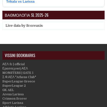
Trikala vs Larissa
ΒΑΘΜΟΛΟΓΙΑ SL 2025-26
Live data by
Scoreaxis
VISSINI BOOKMARKS
ΑΕΛ fc | official
Ερασιτεχνική ΑΕΛ
MONSTERS | GATE 1
Σ.Φ.ΑΕΛ "Athens Club"
SuperLeague Greece
SuperLeague 2
GK AEL
Arena Larissa
Crimson Scorer
Sport Larissa