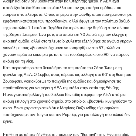
Ακόμη και όταν δεν βρίσκεται στην καλύτερή της ημέρα, η ΑΕΛ έχει
αποδείξει ότι διαθέτει και το μέταλλο και τον χαρακτήρα ομάδας που
παίρνει αποτελέσματα. Όπως σήμερα στην Ξάνθη, όπου πραγματοποίησε
εμφάνιση κατώτερη των προσδοκιών, αλλά έφυγε με τον πολύτιμο βαθμό
της ισοπαλίας 1-1 από τα Πηγάδια διατηρώντας την 5η θέση στον πίνακα
της Super League. Ένα ματς στο οποίο επί 70 λεπτά είχε τον έλεγχο η
ακριτική ομάδα, αλλά στο τελευταίο 20λεπτο εξελίχθηκε σε αγώνα γκραν-
γκινιόλ με τους «βυσσινί» όχι μόνο να ισοφαρίζουν στο 87’, αλλά να
χάνουν τεράστια ευκαιρία με τετ-α-τετ του Ζουράφσκι στο 90’ να πάρουν
ακόμη και τη νίκη.
Κάτι περισσότερο από θετικό ήταν το ντεμπούτο του Σάσα Ίλιτς με τη
φανέλα της ΑΕΛ. Ο Σέρβος άσος πέρασε ως αλλαγή στο 60’ στη θέση του
Ζουράφσκι, νοικοκύρεψε το παιχνίδι της ομάδας και δημιούργησε τις
προϋποθέσεις για να φέρει η ΑΕΛ τη μπάλα στην εστία της Ξάνθης.
Η αναγκαστική αλλαγή του Στέλιου Βενετίδη στέρησε την ΑΕΛ από μια
ακόμη επιλογή στο χρονικό σημείο, στο οποίο οι «βυσσινί» κυνηγούσαν το
σκορ. Είναι χαρακτηριστικό ότι ο Μαρίνος Ουζουνίδης είχε σηκώσει
ταυτόχρονα με τον Τσίγκα και τον Ρομπέρ, για μια αλλαγή που τελικά δεν
έγινε.
Επίθεση με πέτρες δέχθηκε το πούλμαν των "βυσσινί" στην Εγνατία οδό,