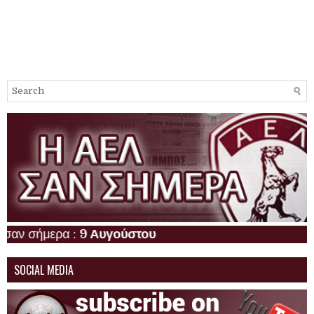
ήμερα :
9 Αυγούστου
SOCIAL MEDIA