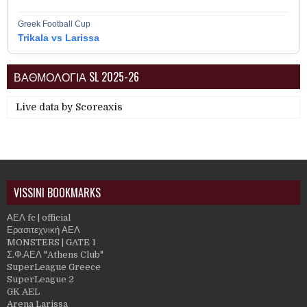
Greek Football Cup
Trikala vs Larissa
ΒΑΘΜΟΛΟΓΙΑ SL 2025-26
Live data by
Scoreaxis
VISSINI BOOKMARKS
ΑΕΛ fc | official
Ερασιτεχνική ΑΕΛ
MONSTERS | GATE 1
Σ.Φ.ΑΕΛ "Athens Club"
SuperLeague Greece
SuperLeague 2
GK AEL
Arena Larissa