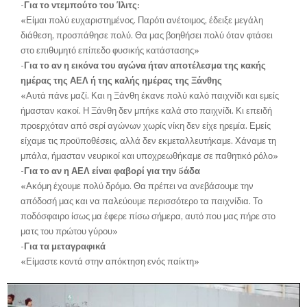
-Για το ντεμπούτο του Ίλιτς:
«Είμαι πολύ ευχαριστημένος. Παρότι ανέτοιμος, έδειξε μεγάλη
διάθεση, προσπάθησε πολύ. Θα μας βοηθήσει πολύ όταν φτάσει
στο επιθυμητό επίπεδο φυσικής κατάστασης»
-Για το αν η εικόνα του αγώνα ήταν αποτέλεσμα της κακής
ημέρας της ΑΕΛ ή της καλής ημέρας της Ξάνθης
«Αυτά πάνε μαζί. Και η Ξάνθη έκανε πολύ καλό παιχνίδι και εμείς
ήμασταν κακοί. Η Ξάνθη δεν μπήκε καλά στο παιχνίδι. Κι επειδή
προερχόταν από σερί αγώνων χωρίς νίκη δεν είχε ηρεμία. Εμείς
είχαμε τις προϋποθέσεις, αλλά δεν εκμεταλλευτήκαμε. Χάναμε τη
μπάλα, ήμασταν νευρικοί και υποχρεωθήκαμε σε παθητικό ρόλο»
-Για το αν η ΑΕΛ είναι φαβορί για την 5άδα
«Ακόμη έχουμε πολύ δρόμο. Θα πρέπει να ανεβάσουμε την
απόδοσή μας και να παλεύουμε περισσότερο τα παιχνίδια. Το
ποδόσφαιρο ίσως μα έφερε πίσω σήμερα, αυτό που μας πήρε στο
ματς του πρώτου γύρου»
-Για τα μεταγραφικά
«Είμαστε κοντά στην απόκτηση ενός παίκτη»