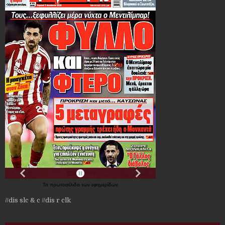
Τα
πρωτοσέλιδα
των
εφημερίδων
//dis slc & c
//dis r clk