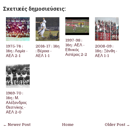
Σχετικές δημοσιεύσεις:
1997-98 :
16η : ΑΕΛ -
1975-76 :
2016-17 : 16η
2008-09 :
Εθνικός
16η : Λαμία -
: Βέροια -
18η : Ξάνθη -
Αστέρας 2-2
ΑΕΛ 2-1
ΑΕΛ 1-1
ΑΕΛ 1-1
1969-70 :
16η : Μ.
Αλέξανδρος
Θεσ/νίκης -
ΑΕΛ 2-0
← Newer Post
Home
Older Post →