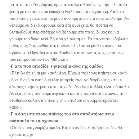
τετ-α-τετ του Ζουράφσκι, όμως και πάλι η Ξάνθη είχε την τελευταία
φάση με του σουτ που έδιωξε ο Ιγκλέσιας πάνω γραμμή. Από μια
τόσο κακή η εμφάνιση το μόνο που κρατάω είναι το αποτέλεσμα. Αν
θέλουμε να διεκδικήσουμε κάτι στη συνέχεια, θα πρέπει να
βελτιωθούμε περισσότερο να βάλουμε στο παιχνίδι μας και να
γίνουμε πιο δυναμικοί. Σήμερα γλιτώσαμε». Τα παραπάνω δήλωσε
ο Μαρίνος Ουζουνίδης στη συνέντευξη Τύπου μετά το τέλος του
αγώνα στα Πηγάδια και ακολούθως απαντώντας στις ερωτήσεις
των εκπροσώπων των ΜΜΕ είπε:
-Για το που αποδίδει την κακή εικόνα της ομάδας
«Ελπίζω ότι είναι μια κακή μέρα. Είχαμε πολλούς παίκτες σε κακή
μέρα. Αν είναι ένας δυο τότε μπορείς ίσως να διορθώσεις κάτι με
κάποιες κινήσεις μέσα στο παιχνίδι.. Αν είναι πολλοί, είναι δύσκολο.
Αν εξαιρέσεις τον τερματοφύλακα και την τετράδα της άμυνας που
στάθηκαν καλά στην πίεση, στις υπόλοιπες γραμμές ήμασταν
κακοί».
-Για όσα είπε στους παίκτες του στα αποδυτήρια στην
ανάπαυλα του ημιχρόνου
«Ότι δεν αναγνωρίζω ομάδα. Και ότι αν δεν ξυπνήσουμε δεν θα
έχουμε τύχη»