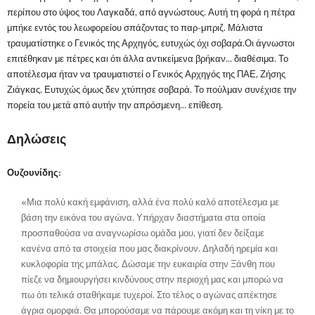
περίπου στο ύψος του Λαγκαδά, από αγνώστους. Αυτή τη φορά η πέτρα
μπήκε εντός του λεωφορείου σπάζοντας το παρ-μπριζ. Μάλιστα
τραυματίστηκε ο Γενικός της Αρχηγός, ευτυχώς όχι σοβαρά.Οι άγνωστοι
επιτέθηκαν με πέτρες και ότι άλλα αντικείμενα βρήκαν... διαθέσιμα. Το
αποτέλεσμα ήταν να τραυματιστεί ο Γενικός Αρχηγός της ΠΑΕ, Ζήσης
Ζιάγκας. Ευτυχώς όμως δεν χτύπησε σοβαρά. Το πούλμαν συνέχισε την
πορεία του μετά από αυτήν την απρόσμενη... επίθεση.
Δηλώσεις
Ουζουνίδης:
«Μια πολύ κακή εμφάνιση, αλλά ένα πολύ καλό αποτέλεσμα με
βάση την εικόνα του αγώνα. Υπήρχαν διαστήματα στα οποία
προσπαθούσα να αναγνωρίσω ομάδα μου, γιατί δεν δείξαμε
κανένα από τα στοιχεία που μας διακρίνουν. Δηλαδή ηρεμία και
κυκλοφορία της μπάλας. Δώσαμε την ευκαιρία στην Ξάνθη που
πίεζε να δημιουργήσει κινδύνους στην περιοχή μας και μπορώ να
πω ότι τελικά σταθήκαμε τυχεροί. Στο τέλος ο αγώνας απέκτησε
άγρια ομορφιά. Θα μπορούσαμε να πάρουμε ακόμη και τη νίκη με το