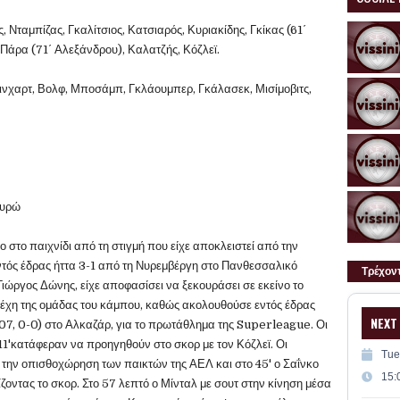
 Νταμπίζας, Γκαλίτσιος, Κατσιαρός, Κυριακίδης, Γκίκας (61΄
Πάρα (71΄ Αλεξάνδρου), Καλατζής, Κόζλεϊ.
ινχαρτ, Βολφ, Μποσάμπ, Γκλάουμπερ, Γκάλασεκ, Μισίμοβιτς,
ευρώ
 στο παιχνίδι από τη στιγμή που είχε αποκλειστεί από την
τός έδρας ήττα 3-1 από τη Νυρεμβέργη στο Πανθεσσαλικό
Τρέχον
 Γιώργος Δώνης, είχε αποφασίσει να ξεκουράσει σε εκείνο το
ελέχη της ομάδας του κάμπου, καθώς ακολουθούσε εντός έδρας
NEXT
7, 0-0) στο Αλκαζάρ, για το πρωτάθλημα της Superleague. Οι
11'κατάφεραν να προηγηθούν στο σκορ με τον Κόζλεϊ. Οι
Tue
 την οπισθοχώρηση των παικτών της ΑΕΛ και στο 45' ο Σαΐνκο
15:
οντας το σκορ. Στο 57 λεπτό ο Μίνταλ με σουτ στην κίνηση μέσα