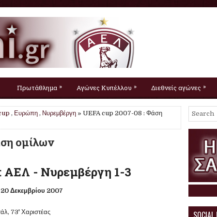
»
»
»
Πρωτάθλημα
Αγώνες Κυπέλλου
Διεθνείς αγώνες
cup
,
Ευρώπη
,
Νυρεμβέργη
» UEFA cup 2007-08 : Φάση
άση ομίλων
: ΑΕΛ - Νυρεμβέργη 1-3
20 Δεκεμβρίου 2007
ντάλ, 73' Χαριστέας
SOCIAL