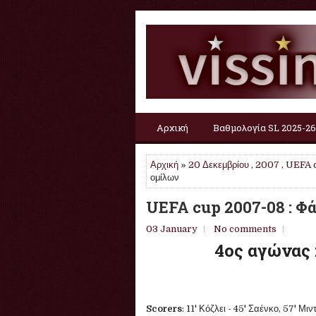
Αρχική
Βαθμολογία SL 2025-26
Αρχική
»
20 Δεκεμβρίου
,
2007
,
UEFA 
ομίλων
UEFA cup 2007-08 : Φ
03 January
No comments
4ος αγώνας 
Scorers
: 11' Κόζλει - 45' Σαένκο, 57' Μι