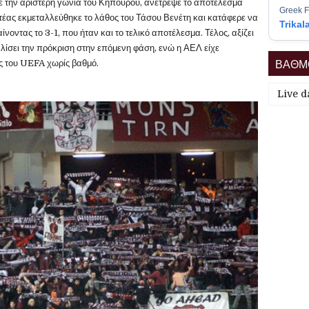
 την αριστερή γωνία του Κηπουρού, ανέτρεψε το αποτέλεσμα
Greek F
στέας εκμεταλλεύθηκε το λάθος του Τάσου Βενέτη και κατάφερε να
Trikal
νοντας το 3-1, που ήταν και το τελικό αποτέλεσμα. Τέλος, αξίζει
αλίσει την πρόκριση στην επόμενη φάση, ενώ η ΑΕΛ είχε
ΒΑΘΜΟ
υς του UEFA χωρίς βαθμό.
Live d