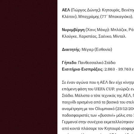
ΑΕΛ
(Γιώργος Δώνης): Κηπουρός, Βενέτης,
Κλέιτον), Μπαχράμης (77΄ Μπακαγιόκο), 
Νυρεμβέργη
(Χανς Μάιερ): Μπλάζεκ, Ρά
Κλούγκε, Χαριστέας, Σαένκο, Μίνταλ.
Διαιτητής
: Μέγιερ (Εσθονία)
Γήπεδο
: Πανθεσσαλικό Στάδιο
Εισιτήρια-Εισπράξεις
: 2.863 - 39.763 
Σε έναν αγώνα που η ΑΕΛ δεν είχε κίνητρο
επόμενη φάση του UEFA CUP, γνώριζε εν
Στάδιο. Μάλιστα ο τότε τεχνικός της ΑΕΛ,
παιχνίδι ορισμένα από τα βασικά του στ
αναμέτρηση με τον Ολυμπιακό (23/12/200
ποδοσφαιριστές των «βυσσινί» μόλις στο 
Γερμανοί στην συνέχεια εκμεταλλεύτηκαν
από κοντά πλάσαρε τον Κηπουρό ισοφαρίζ