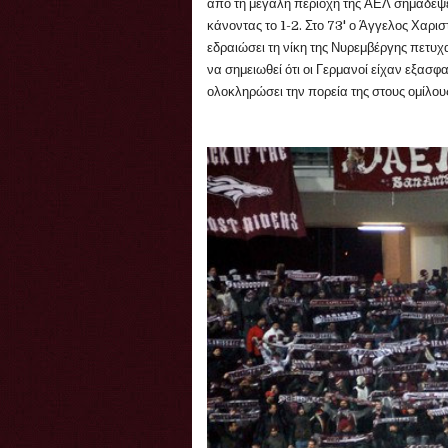
από τη μεγάλη περιοχή της ΑΕΛ σημάδεψε
κάνοντας το 1-2. Στο 73' ο Άγγελος Χαρι
εδραιώσει τη νίκη της Νυρεμβέργης πετυχαί
να σημειωθεί ότι οι Γερμανοί είχαν εξασφ
ολοκληρώσει την πορεία της στους ομίλο