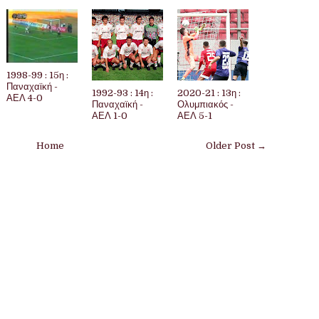
1998-99 : 15η :
Παναχαϊκή -
1992-93 : 14η :
2020-21 : 13η :
ΑΕΛ 4-0
Παναχαϊκή -
Ολυμπιακός -
ΑΕΛ 1-0
ΑΕΛ 5-1
Home
Older Post →