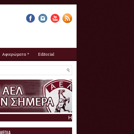
»
Αφιερώματα
Editorial
Η ΑΕΛ σαν σήμερα :
7 Αυγούστου
 MEDIA