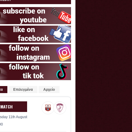
τα
Επιλεγμένα
Αρχείο
 MATCH
sday 11th August
00