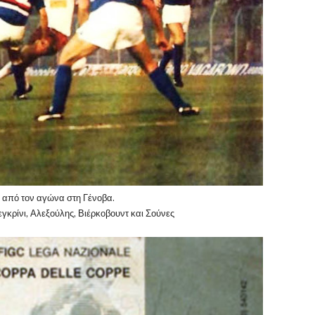
 από τον αγώνα στη Γένοβα.
εγκρίνι, Αλεξούλης, Βιέρκοβουντ και Σούνες