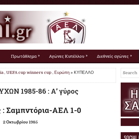
»
»
»
Πρωτάθλημα
Αγώνες Κυπέλλου
Διεθνείς αγώνες
ia
,
UEFA cup winners cup
,
Ευρώπη
» ΚΥΠΕΛΛΟ
Ν 1985-86 : Α’ γύρος
 : Σαμπντόρια-ΑΕΛ 1-0
2 Οκτωβρίου 1985
SOCIAL