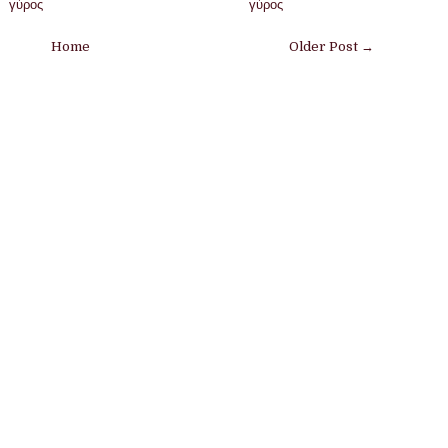
γύρος
γύρος
Home
Older Post →