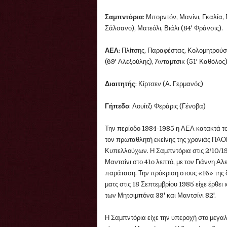
Σαμπντόρια
: Μπορντόν, Μανίνι, Γκαλία, 
Σάλσανο), Ματεόλι, Βιάλι (84' Φράνσις).
ΑΕΛ
: Πλίτσης, Παραφέστας, Κολομητρούσ
(69' Αλεξούλης), Άνταμτσικ (51' Καθόλο
Διαιτητής
: Κίρτσεν (Α. Γερμανός)
Γήπεδο
: Λουίτζι Φεράρις (Γένοβα)
Την περίοδο 1984-1985 η ΑΕΛ κατακτά το
τον πρωταθλητή εκείνης της χρονιάς ΠΑΟΚ
Κυπελλούχων. Η Σαμπντόρια στις 2/10/19
Μαντσίνι στο 41ο λεπτό, με τον Γιάννη Αλε
παράταση. Την πρόκριση στους «16» της 
ματς στις 18 Σεπτεμβρίου 1985 είχε έρθει
των Μητσιμπόνα 39' και Μαντσίνι 82'.
Η Σαμπντόρια είχε την υπεροχή στο μεγαλ