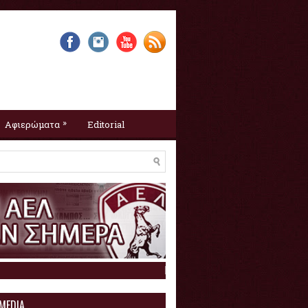
»
Αφιερώματα
Editorial
Η ΑΕΛ σαν σήμερα :
9 Αυγούστου
 MEDIA