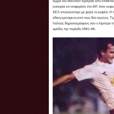
τέρμα του Μαντσίνι προήλθε από επιθετι
ευκαιρία να ισοφαρίσει στο 89', όταν κε
ΑΕΛ αποκλείστηκε με ψηλά το κεφάλι. Η π
άδικη κρινόμενη από τους δύο αγώνες. Τι
Ιταλούς δημοσιογράφους σαν ο λίμπερο τ
ομάδες την περίοδο 1985-86.