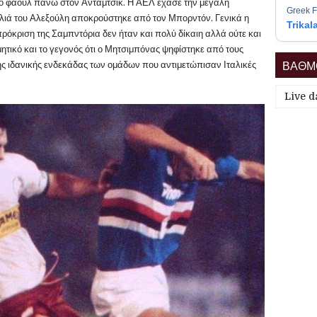
κό φάουλ πάνω στον Ανταμτσικ. Η ΑΕΛ έχασε την μεγάλη
Greek F
φαλιά του Αλεξούλη αποκρούστηκε από τον Μπορντόν. Γενικά η
Trikal
ρόκριση της Σαμπντόρια δεν ήταν και πολύ δίκαιη αλλά ούτε και
μητικό και το γεγονός ότι ο Μητσιμπόνας ψηφίστηκε από τους
ΒΑΘΜΟ
ης ιδανικής ενδεκάδας των ομάδων που αντιμετώπισαν Ιταλικές
Live d