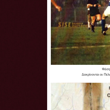
Φάση
Δακρίνονται οι: Πελ