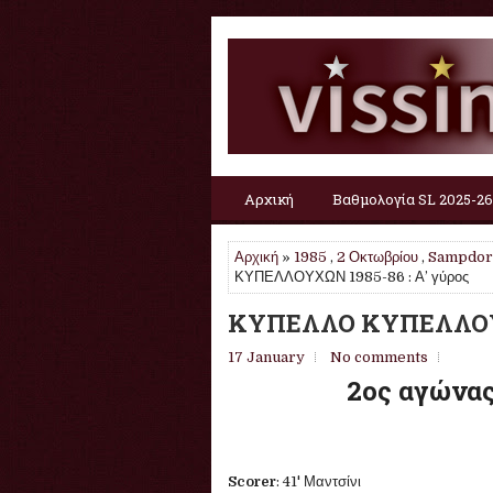
Αρχική
Βαθμολογία SL 2025-26
Αρχική
»
1985
,
2 Οκτωβρίου
,
Sampdor
ΚΥΠΕΛΛΟΥΧΩΝ 1985-86 : Α’ γύρος
ΚΥΠΕΛΛΟ ΚΥΠΕΛΛΟΥΧΩ
17 January
No comments
2ος αγώνας
Scorer
: 41' Μαντσίνι