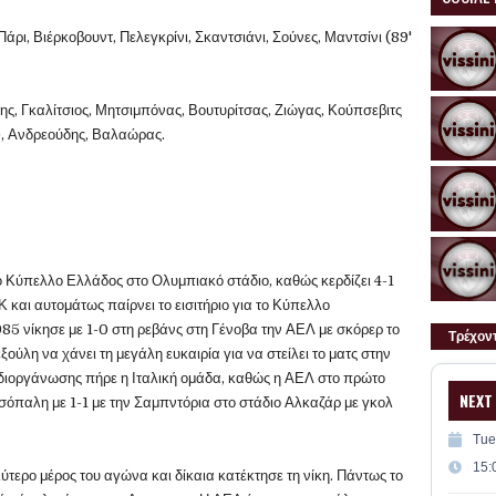
Πάρι, Βιέρκοβουντ, Πελεγκρίνι, Σκαντσιάνι, Σούνες, Μαντσίνι (89'
ης, Γκαλίτσιος, Μητσιμπόνας, Βουτυρίτσας, Ζιώγας, Κούπσεβιτς
ς), Ανδρεούδης, Βαλαώρας.
 Κύπελλο Ελλάδος στο Ολυμπιακό στάδιο, καθώς κερδίζει 4-1
 και αυτομάτως παίρνει το εισιτήριο για το Κύπελλο
85 νίκησε με 1-0 στη ρεβάνς στη Γένοβα την ΑΕΛ με σκόρερ το
Τρέχον
ξούλη να χάνει τη μεγάλη ευκαιρία για να στείλει το ματς στην
διοργάνωσης πήρε η Ιταλική ομάδα, καθώς η ΑΕΛ στο πρώτο
NEXT
 ισόπαλη με 1-1 με την Σαμπντόρια στο στάδιο Αλκαζάρ με γκολ
Tue
15:
ύτερο μέρος του αγώνα και δίκαια κατέκτησε τη νίκη. Πάντως το