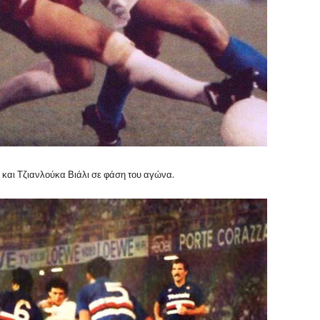
και Τζιανλούκα Βιάλι σε φάση του αγώνα.