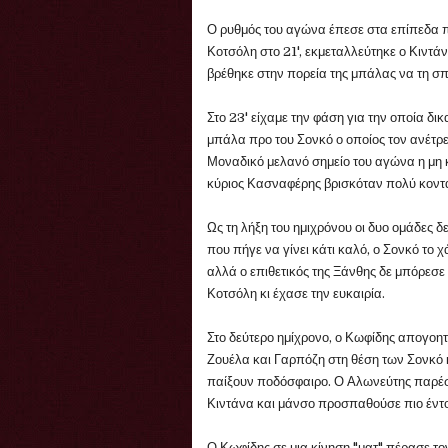
Ο ρυθμός του αγώνα έπεσε στα επίπεδα π
Κοτσόλη στο 21', εκμεταλλεύτηκε ο Κιντά
βρέθηκε στην πορεία της μπάλας να τη σπ
Στο 23' είχαμε την φάση για την οποία δι
μπάλα προ του Σονκό ο οποίος τον ανέτρε
Μοναδικό μελανό σημείο του αγώνα η μη 
κύριος Κασναφέρης βρισκόταν πολύ κοντά
Ως τη λήξη του ημιχρόνου οι δυο ομάδες 
που πήγε να γίνει κάτι καλό, ο Σονκό το 
αλλά ο επιθετικός της Ξάνθης δε μπόρεσε
Κοτσόλη κι έχασε την ευκαιρία.
Στο δεύτερο ημίχρονο, ο Κωφίδης απογοητ
Ζουέλα και Γαρπόζη στη θέση των Σονκό 
παίξουν ποδόσφαιρο. Ο Αλωνεύτης παρέσυ
Κιντάνα και μάνσο προσπαθούσε πιο έντο
Ο Κωφίδης σε μια κίνηση "ματ" πέρασε το