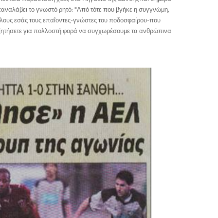
παναλάβει το γνωστό ρητό: "
Από τότε που βγήκε η συγγνώμη,
όλους εσάς τους επαΐοντες-γνώστες του ποδοσφαίρου-που
ας ζητήσετε για πολλοστή φορά να συγχωρέσουμε τα ανθρώπινα