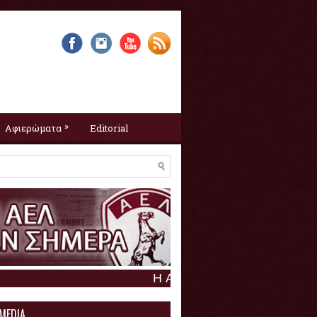
»
Αφιερώματα
Editorial
Η ΑΕΛ σαν σήμερα :
6 Αυγούστου
 MEDIA