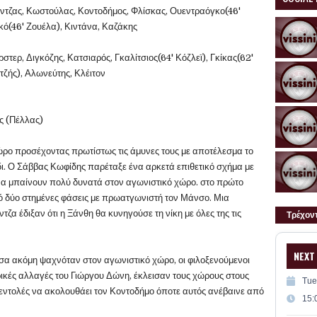
ντζας, Κωστούλας, Κοντοδήμος, Φλίσκας, Ουεντραόγκο(46'
ό(46' Ζουέλα), Κιντάνα, Καζάκης
στερ, Διγκόζης, Κατσιαρός, Γκαλίτσιος(64' Κόζλεϊ), Γκίκας(62'
ζής), Αλωνεύτης, Κλέιτον
ς (Πέλλας)
ώρο προσέχοντας πρωτίστως τις άμυνες τους με αποτέλεσμα το
δι. Ο Σάββας Κωφίδης παρέταξε ένα αρκετά επιθετικό σχήμα με
να μπαίνουν πολύ δυνατά στον αγωνιστικό χώρο. στο πρώτο
ό δύο στημένες φάσεις με πρωατγωνιστή τον Μάνσο. Μια
τζα έδιξαν ότι η Ξάνθη θα κυνηγούσε τη νίκη με όλες της τις
Τρέχον
NEXT
σα ακόμη ψαχνόταν στον αγωνιστικό χώρο, οι φιλοξενούμενοι
ικές αλλαγές του Γιώργου Δώνη, έκλεισαν τους χώρους στους
Tue
εντολές να ακολουθάει τον Κοντοδήμο όποτε αυτός ανέβαινε από
15: