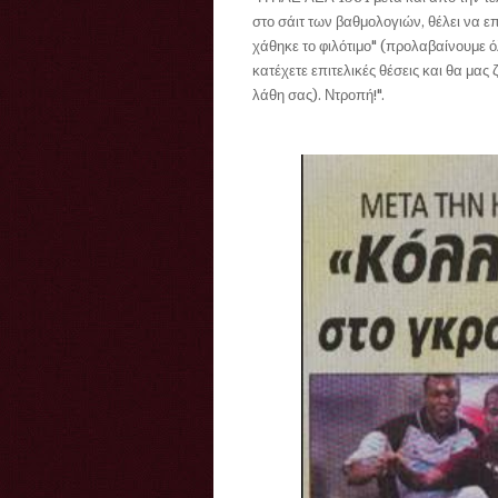
στο σάιτ των βαθμολογιών, θέλει να ε
χάθηκε το φιλότιμο" (προλαβαίνουμε 
κατέχετε επιτελικές θέσεις και θα μ
λάθη σας). Ντροπή!".