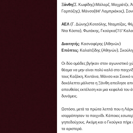
Ξάνθη
(Σ. Κωφίδης):Μάλαρζ, Μαχράτζε, Ά
Γαρπόζης), Μάνσο(84' Λαμπριάκος), Σονκ
ΑΕΛ
(Γ. Δώνης):Κοτσόλης, Νταμπίζας, Φέρ
Ντα Κόστα), Φωτάκης, Γκούγκα(75' Καλατ
Διαιτητής
: Κασναφέρης (Αθηνών)
Επόπτες
: Καλαϊτζίδης (Αθηνών), Σκούλη
Οι δύο ομάδες βγήκαν στον αγωνιστικό χ
θέαμα να μην είναι πολύ καλό στο παιχνί
τους Καζάκη, Κιντάνα, Μάνσο και Σονκό 
δεκάλεπτο μάλιστα η Ξάνθη απείλησε απ
απευθείας εκτέλεση και μια κεφαλιά του άν
δυνάμεις.
Ωστόσο, μετά τα πρώτα λεπτά που η Λάρι
ισορρόπησαν το παιχνίδι. Κάποιες εσωτερ
γηπεδούχους. Ακόμη και ο Γκούγκα πήρε 
τα αριστερά.