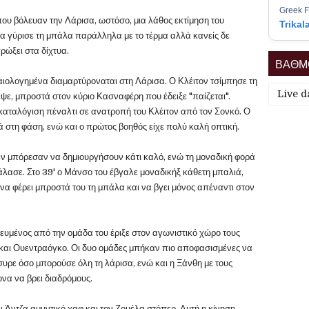
Greek F
ου βόλευαν την Λάρισα, ωστόσο, μια λάθος εκτίμηση του
Trikal
να γύρισε τη μπάλα παράλληλα με το τέρμα αλλά κανείς δε
ρώξει στα δίχτυα.
ΒΑΘΜΟ
καιολογημένα διαμαρτύροναται στη Λάρισα. Ο Κλέιτον τσίμπησε τη
Live d
ψε, μπροστά στον κύριο Κασναφέρη που έδειξε "παίζεται".
καταλόγιση πέναλτι σε ανατροπή του Κλέιτον από τον Σονκό. Ο
 στη φάση, ενώ και ο πρώτος βοηθός είχε πολύ καλή οπτική.
δεν μπόρεσαν να δημιουργήσουν κάτι καλό, ενώ τη μοναδική φορά
χάλασε. Στο 39' ο Μάνσο του έβγαλε μοναδικήξ κάθετη μπαλιά,
 να φέρει μπροστά του τη μπάλα και να βγει μόνος απέναντι στον
ευμένος από την ομάδα του έριξε στον αγωνιστικό χώρο τους
και Ουεντραόγκο. Οι δυο ομάδες μπήκαν πιο αποφασισμένες να
ρε όσο μπορούσε όλη τη λάρισα, ενώ και η Ξάνθη με τους
να να βρει διαδρόμους.
ν Άντζα αμυντικό χαφ και τον Ζουέλα στόπερ. Αυτή η κίνηση