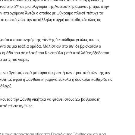
τάνα στο 57' σε μια ολιγωρία της Λαρισαϊκής άμυνας μπήκε στην
ον επερχόμενο Άντζα ο οποίος με ψύχραιμο πλασέ πέτυχε το
ο σωστό χώρι την κατάλληλη στιγμή και καθάριζε όλες τις
 ότι ο προπονητής της Ξάνθης δικαιώθηκε γι όλες του τις
ντι σε μια ισάξια ομάδα. Μάλιστ αν στο 63' δε βρισκόταν ο
ν ομάδα του σε πλασέ του Κωστούλα μετά από λάθος έξοδο του
ο ματς πιο νωρίς.
ε να βγει μπροστά με κύριο εκφραστή των προσποθειών της τον
κότητα, αφού η Ξανθιώτικη άμυνα εύκολα ή δύσκολα καθάριζε τις
Μάλαρζ.
ίσκοντας την Ξάνθη νικήτρια να φτάνει στους 25 βαθμούς τη
 από πέντε αγώνες.
λευταία παράσταση χθες στα Πηγάδια της Ξάνθης και σήμερα