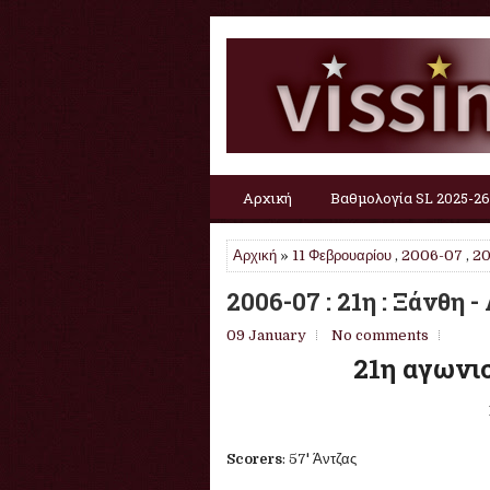
Αρχική
Βαθμολογία SL 2025-26
Αρχική
»
11 Φεβρουαρίου
,
2006-07
,
2
2006-07 : 21η : Ξάνθη -
09 January
No comments
21η αγωνισ
Scorers
: 57' Άντζας