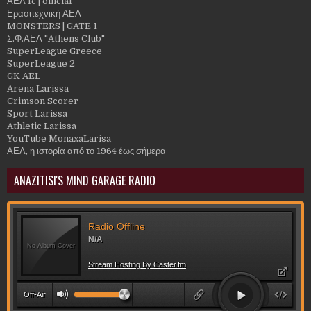
ΑΕΛ fc | official
Ερασιτεχνική ΑΕΛ
MONSTERS | GATE 1
Σ.Φ.ΑΕΛ "Athens Club"
SuperLeague Greece
SuperLeague 2
GK AEL
Arena Larissa
Crimson Scorer
Sport Larissa
Athletic Larissa
YouTube MonaxaLarisa
ΑΕΛ, η ιστορία από το 1964 έως σήμερα
ANAZITISI'S MIND GARAGE RADIO