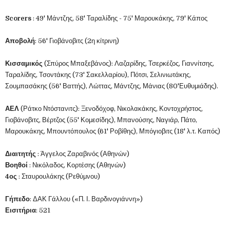
Scorers
: 49' Μάντζης, 58' Ταραλίδης - 75' Μαρουκάκης, 79' Κάπος
Αποβολή
: 56' Γιοβάνοβιτς (2η κίτρινη)
Κισσαμικός
(Σπύρος Μπαξεβάνος): Λαζαρίδης, Τσερκέζος, Γιαννίτσης,
Ταραλίδης, Τσοντάκης (73' Σακελλαρίου), Πότσι, Σελινιωτάκης,
Σουμπασάκης (56' Βαττής), Λώττας, Μάντζης, Μάνιας (80'Ευθυμιάδης).
ΑΕΛ
(Ράτκο Ντόστανιτς): Ξενοδόχοφ, Νικολακάκης, Κοντοχρήστος,
Γιοβάνοβιτς, Βέρτζος (55' Κομεσίδης), Μπανούσης, Ναγιάρ, Πάτο,
Μαρουκάκης, Μπουντόπουλος (61' Ροβίθης), Μπόγιοβιτς (18' λ.τ. Καπός)
Διαιτητής
: Άγγελος Ζαραβινός (Αθηνών)
Βοηθοί
: Νικόλαδος, Κορτέσης (Αθηνών)
4ος
: Σταυρουλάκης (Ρεθύμνου)
Γήπεδο
: ΔΑΚ Γάλλου («Π. Ι. Βαρδινογιάννη»)
Εισιτήρια
: 521