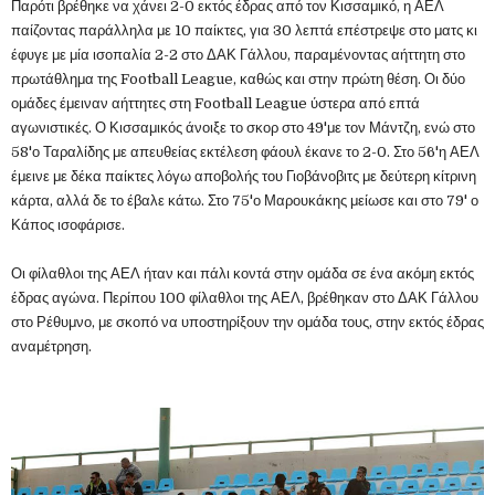
Παρότι βρέθηκε να χάνει 2-0 εκτός έδρας από τον Κισσαμικό, η ΑΕΛ
παίζοντας παράλληλα με 10 παίκτες, για 30 λεπτά επέστρεψε στο ματς κι
έφυγε με μία ισοπαλία 2-2 στο ΔΑΚ Γάλλου, παραμένοντας αήττητη στο
πρωτάθλημα της Football League, καθώς και στην πρώτη θέση. Οι δύο
ομάδες έμειναν αήττητες στη Football League ύστερα από επτά
αγωνιστικές. Ο Κισσαμικός άνοιξε το σκορ στο 49'με τον Μάντζη, ενώ στο
58'ο Ταραλίδης με απευθείας εκτέλεση φάουλ έκανε το 2-0. Στο 56'η ΑΕΛ
έμεινε με δέκα παίκτες λόγω αποβολής του Γιοβάνοβιτς με δεύτερη κίτρινη
κάρτα, αλλά δε το έβαλε κάτω. Στο 75'ο Μαρουκάκης μείωσε και στο 79' ο
Κάπος ισοφάρισε.
Οι φίλαθλοι της ΑΕΛ ήταν και πάλι κοντά στην ομάδα σε ένα ακόμη εκτός
έδρας αγώνα. Περίπου 100 φίλαθλοι της ΑΕΛ, βρέθηκαν στο ΔΑΚ Γάλλου
στο Ρέθυμνο, με σκοπό να υποστηρίξουν την ομάδα τους, στην εκτός έδρας
αναμέτρηση.