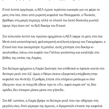
Επτά λεπτά αργότερα, η ΑΕΛ έχασε τεράστια ευκαιρία για να φέρει το
ματς στα ίσα, όταν από γυριστή κεφαλιά του Ντουρμισάι, ο Πινακάς
βρέθηκε στη μικρή περιοχή, αλλά το πλασέ του (από δύσκολη γωνία)
έφυγε λίγο άουτ απ’ το δεξί δοκάρι του Επασί.
Στο τελευταίο λεπτό του πρώτου ημιχρόνου η ΑΕΛ έφερε το ματς στα ίσα.
Μετά από καταπληκτική, φαλτσαριστή εκτέλεση κόρνερ του Γιακιμόφσκι, ο
Επασί ίσα που ακούμπησε τη μπάλα, αυτή χτύπησε στο δοκάρι κι
ακολούθως πάνω στο κεφάλι του Γάλλου γκολκίπερ και κατέληξε στο
βάθος της εστίας της Λαμίας,
Στο δεύτερο ημίχρονο η Λαμία ξεκίνησε πιο επιθετικά κι έφτασε κοντά στο
δεύτερο γκολ στο 52’, όμως ο Νάγκι έκανε εξαιρετική επέμβαση στην
κεφαλιά του Αντέτζο. Ο ρυθμός έπεσε στο επόμενο μισάωρο κι όλα
έδειχναν πως το παιχνίδι όδευε προ το «Χ», αφού καμία απ' τις δύο
ομάδες δεν έπαιρνε ρίσκα μέσα στο γήπεδο..
Στο 88’ ωστόσο, η Λαμία βρήκε το δεύτερο γκολ που την οδήγησε στη
μεγάλη νίκη. Από γέμισμα της άμυνας, ο Αραμπούλι έπιασε την κεφαλιά