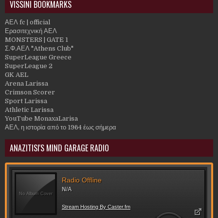
VISSINI BOOKMARKS
ΑΕΛ fc | official
Ερασιτεχνική ΑΕΛ
MONSTERS | GATE 1
Σ.Φ.ΑΕΛ "Athens Club"
SuperLeague Greece
SuperLeague 2
GK AEL
Arena Larissa
Crimson Scorer
Sport Larissa
Athletic Larissa
YouTube MonaxaLarisa
ΑΕΛ, η ιστορία από το 1964 έως σήμερα
ANAZITISI'S MIND GARAGE RADIO