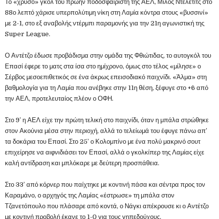
Το «χρυσό» γκολ του πρώην ποδοσφαιριστή της ΑΕΛ, Μίλος Ντέλετιτς στο
88ο λεπτό χάρισε υπερπολύτιμη νίκη στη Λαμία κόντρα στους «βυσσινί»
με 2-1, στο εξ αναβολής ντέρμπι παραμονής για την 21η αγωνιστική της
Super League.
Ο Αντέτζο έδωσε προβάδισμα στην ομάδα της Φθιώτιδας, το αυτογκόλ του
Επασί έφερε το ματς στα ίσα στο ημίχρονο, όμως στο τέλος «μίλησε» ο
Σέρβος μεσοεπιθετικός σε ένα άκρως επεισοδιακό παιχνίδι. «Άλμα» στη
βαθμολογία για τη Λαμία που ανέβηκε στην 11η θέση, ξέφυγε στο +6 από
την ΑΕΛ, προτελευταίος πλέον ο ΟΦΗ.
Στο 9’ η ΑΕΛ είχε την πρώτη τελική στο παιχνίδι, όταν η μπάλα στρώθηκε
στον Ακούνια μέσα στην περιοχή, αλλά το τελείωμά του έφυγε πάνω απ’
τα δοκάρια του Επασί. Στο 25’ ο Κολομπίνο με ένα πολύ μακρινό σουτ
επιχείρησε να αιφνιδιάσει τον Επασί, αλλά ο γκολκίπερ της Λαμίας είχε
καλή αντίδραση και μπλόκαρε με δεύτερη προσπάθεια.
Στο 33’ από κόρνερ που παίχτηκε με κοντινή πάσα και σέντρα προς τον
Καραμάνο, ο αρχηγός της Λαμίας «έστρωσε» τη μπάλα στον
Τζανετόπουλο που πλάσαρε από κοντά, ο Νάγκι απέκρουσε κι ο Αντέτζο
με κοντινή προβολή έκανε το 1-0 για τους γηπεδούχους.