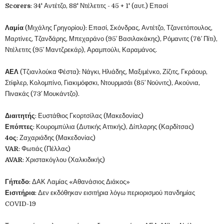
Scorers
: 34' Αντέτζο, 88' Ντέλετιτς - 45 + 1' (αυτ.) Επασί
Λαμία
(Μιχάλης Γρηγορίου): Επασί, Σκόνδρας, Αντέτζο, Τζανετόπουλος,
Μαρτίνες, Τζανδάρης, Μπεχαράνο (95′ Βασιλακάκης), Ρόμανιτς (76′ Πίτι),
Ντέλετιτς (95′ Μαντζρεκάρ), Αραμπούλι, Καραμάνος.
ΑΕΛ
(Τζιανλούκα Φέστα): Νάγκι, Ηλιάδης, Μαξιμένκο, Ζίζιτς, Γκράουρ,
Στίφλερ, Κολομπίνο, Γιακιμόφσκι, Ντουρμισάι (85′ Νούνιτς), Ακούνια,
Πινακάς (73′ Μουκάντζο).
Διαιτητής
: Ευστάθιος Γκορτσίλας (Μακεδονίας)
Επόπτες
: Κουρομπύλια (Δυτικής Αττικής), Δίπλαρης (Καρδίτσας)
4ος
: Ζαχαριάδης (Μακεδονίας)
VAR
: Φωτιάς (Πέλλας)
AVAR
: Χριστακόγλου (Χαλκιδικής)
Γήπεδο
: ΔΑΚ Λαμίας «Αθανάσιος Διάκος»
Εισιτήρια
: Δεν εκδόθηκαν εισιτήρια λόγω περιορισμού πανδημίας
COVID-19