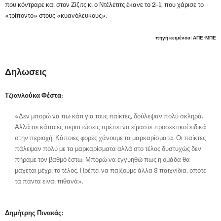
που κόντραρε και στον Ζίζιτς κι ο Ντέλετιτς έκανε το 2-1, που χάρισε το
«τρίποντο» στους «κυανόλευκους».
πηγή κειμένου: ΑΠΕ-ΜΠΕ
Δηλωσεις
Τζιανλούκα Φέστα:
«Δεν μπορώ να πω κάτι για τους παίκτες, δούλεψαν πολύ σκληρά.
Αλλά σε κάποιες περιπτώσεις πρέπει να είμαστε προσεκτικοί ειδικά
στην περιοχή. Κάποιες φορές χάνουμε τα μαρκαρίσματα. Οι παίκτες
πάλεψαν πολύ με τα μαρκαρίσματα αλλά στο τέλος δυστυχώς δεν
πήραμε τον βαθμό έστω. Μπορώ να εγγυηθώ πως η ομάδα θα
μάχεται μέχρι το τέλος. Πρέπει να παίξουμε άλλα 8 παιχνίδια, οπότε
τα πάντα είναι πιθανά».
Δημήτρης Πινακάς: