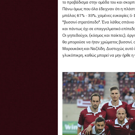
το προβάδισμα στην ομάδα του και σκορπ
Πάνω όμως που όλα έδειχναν ότι η πλάστι
μπάλας 67% - 33%, χαμένες ευκαιρίες 5-1)
"βυσσινί στρατόπεδο". Ένα λάθος σπάνιο 
και πάντως όχι σε επαγγελματικό επίπεδο
Οι γηπεδούχοι, (κόσμος και παίκτες), άρ
θα μπορούσε να ήταν χρώματος βυσσινί, α
Μαρουκάκη και Ναζλίδη. Δυστυχώς αυτό δε
γλυκόπικρη, καθώς μπορεί να μην ήρθε η 