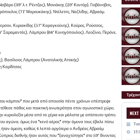
βάρο (39' λ.τ. Ρέντζας), Μονιάκης (29' Κοντόρ), Γιοβάνοβιτς,
πουλος (71' Μαρουκάκης), Ντέλετιτς, Ναζλίδης, Αβραάμ.
ερσον, Κυριακίδης (57' Καραγκούνης), Κούρος, Ρούσσος,
6' Σαραμαντάς), Λάμπρου (66' Κυνηγόπουλος), Λεοζίνιο, Περόνε,
)
), Βασίλειος Λάμπρου (Ανατολικής Αττικής)
η Καρδίτσας
Τρέχον
 του κάμπου" που μετά από απουσία πέντε χρόνων επέστρεψε
ατέθεσε πάθος και παικτική ανωτερότητα στον αγωνιστικό χώρο,
NEXT
ν κυριολεξία μέσα από τα χέρια και μάλιστα με απίστευτο τρόπο.
 του αγώνα, όμως ένα "κενό αέρος" στην άμυνα τους έβαλε πίσω
Tue
ς ήταν άμεση, καθώς 4 λεπτά αργότερα ο Ανδρέας Αβραάμ
15:
 Κύπριος διεθνής ήταν αυτός που "ξαναχτύπησε" στο 59' δίνοντας