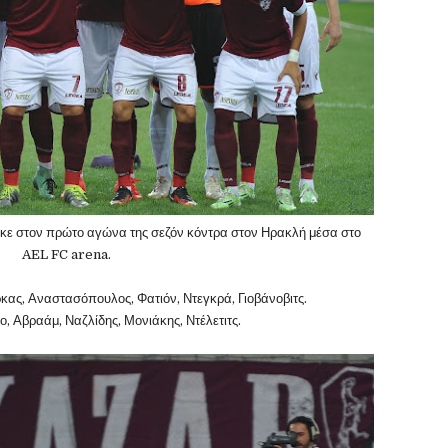
κε στον πρώτο αγώνα της σεζόν κόντρα στον Ηρακλή μέσα στο
AEL FC arena.
ας, Αναστασόπουλος, Φατιόν, Ντεγκρά, Γιοβάνοβιτς.
ο, Αβραάμ, Ναζλίδης, Μονιάκης, Ντέλετιτς.