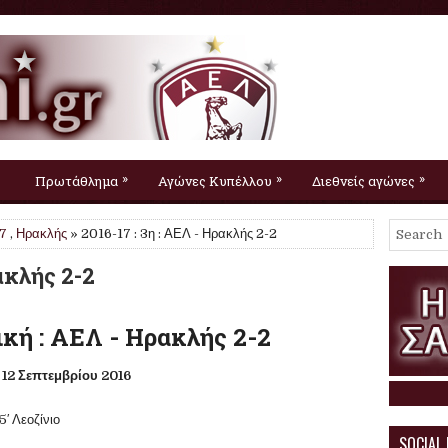
»
»
»
Πρωτάθλημα
Αγώνες Κυπέλλου
Διεθνείς αγώνες
7
,
Ηρακλής
» 2016-17 : 3η : ΑΕΛ - Ηρακλής 2-2
ρακλής 2-2
κή : ΑΕΛ - Ηρακλής 2-2
12 Σεπτεμβρίου 2016
5′ Λεοζίνιο
SOCIAL