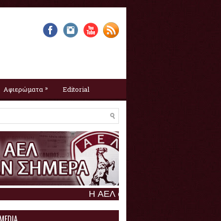
»
Αφιερώματα
Editorial
Η ΑΕΛ σαν σήμερα :
6 Αυγούστου
 MEDIA