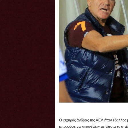
Ο ισχυρός άνδρας της ΑΕΛ ήταν έξαλλος μ
μπορούσε να «χωνέψει» με τίποτα το απί