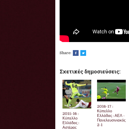
Share:
Σχετικές δημοσιεύσεις:
2016-17 :
Κύπελλο
2015-16 :
Ελλάδας : ΑΕΛ -
Κύπελλο
Πανελευσινιακός
Ελλάδας :
2-1
Αστέρας