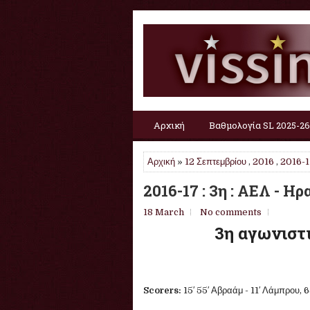
Αρχική
Βαθμολογία SL 2025-26
Αρχική
»
12 Σεπτεμβρίου
,
2016
,
2016-1
2016-17 : 3η : ΑΕΛ - Η
18 March
No comments
3η αγωνιστι
Scorers:
15′ 55′ Αβραάμ - 11′ Λάμπρου, 6