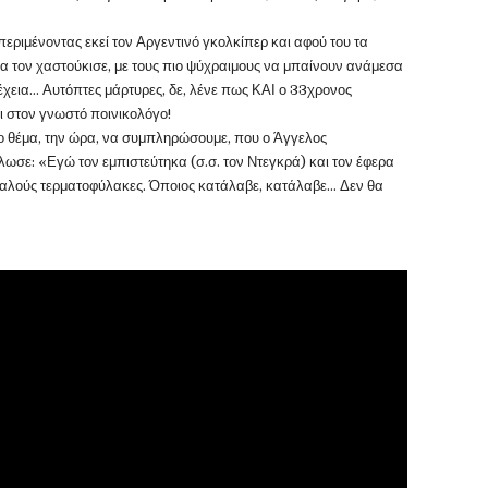
περιμένοντας εκεί τον Αργεντινό γκολκίπερ και αφού του τα
α τον χαστούκισε, με τους πιο ψύχραιμους να μπαίνουν ανάμεσα
έχεια… Αυτόπτες μάρτυρες, δε, λένε πως ΚΑΙ ο 33χρονος
 στον γνωστό ποινικολόγο!
νο θέμα, την ώρα, να συμπληρώσουμε, που ο Άγγελος
ωσε: «Εγώ τον εμπιστεύτηκα (σ.σ. τον Ντεγκρά) και τον έφερα
 καλούς τερματοφύλακες. Όποιος κατάλαβε, κατάλαβε… Δεν θα