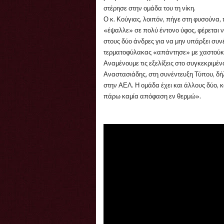
στέρησε στην ομάδα του τη νίκη.
Ο κ. Κούγιας, λοιπόν, πήγε στη φυσούνα, 
«έψαλλε» σε πολύ έντονο ύφος, φέρεται ν
στους δύο άνδρες για να μην υπάρξει συν
τερματοφύλακας «απάντησε» με χαστούκι
Αναμένουμε τις εξελίξεις στο συγκεκριμέ
Αναστασιάδης, στη συνέντευξη Τύπου, δήλ
στην ΑΕΛ. Η ομάδα έχει και άλλους δύο,
πάρω καμία απόφαση εν θερμώ».