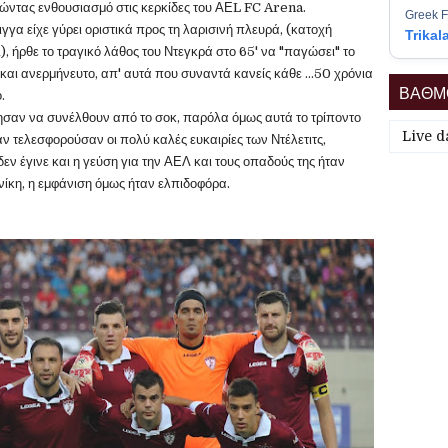
ώντας ενθουσιασμό στις κερκίδες του ΑΕL FC Arena.
Greek F
γγα είχε γύρει οριστικά προς τη λαρισινή πλευρά, (κατοχή
Trikal
, ήρθε το τραγικό λάθος του Ντεγκρά στο 65' να "παγώσει" το
και ανερμήνευτο, απ' αυτά που συναντά κανείς κάθε ...50 χρόνια
ΒΑΘΜΟ
.
γησαν να συνέλθουν από το σοκ, παρόλα όμως αυτά το τρίποντο
Live d
ν τελεσφορούσαν οι πολύ καλές ευκαιρίες των Ντέλετιτς,
ν έγινε και η γεύση για την ΑΕΛ και τους οπαδούς της ήταν
νίκη, η εμφάνιση όμως ήταν ελπιδοφόρα.