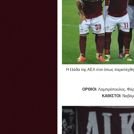
Η 11άδα της ΑΕΛ έτσι όπως παρατάχθη
ΟΡΘΙΟΙ
: Λαμπρόπουλος, Φάρκ
ΚΑΘΙΣΤΟΙ
: Ναβάρ