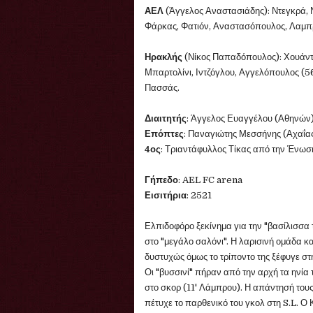
ΑΕΛ
(Άγγελος Αναστασιάδης): Ντεγκρά, Να
Φάρκας, Φατιόν, Αναστασόπουλος, Λαμπρό
Ηρακλής
(Νίκος Παπαδόπουλος): Χουάντ
Μπαρτολίνι, Ιντζόγλου, Αγγελόπουλος (5
Πασσάς.
Διαιτητής
: Άγγελος Ευαγγέλου (Αθηνών
Επόπτες
: Παναγιώτης Μεσσήνης (Αχαΐας
4ος
: Τριαντάφυλλος Τίκας από την Ένωσ
Γήπεδο
: AEL FC arena
Εισιτήρια
: 2521
Ελπιδοφόρο ξεκίνημα για την "βασίλισσα
στο "μεγάλο σαλόνι". Η λαρισινή ομάδα κ
δυστυχώς όμως το τρίποντο της ξέφυγε στη
Οι "βυσσινί" πήραν από την αρχή τα ηνία
στο σκορ (11' Λάμπρου). Η απάντησή του
πέτυχε το παρθενικό του γκολ στη S.L. Ο